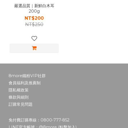
嚴選品質｜新鮮白木耳
200g
NT$200
NT$250
8more鐵粉VIP社群
會員福利及推薦制
隱私權政策
條款與細則
訂購常見問題
免付費訂購專線：0800-777-852
LINE官方帳號：@8more (
點擊加入
)