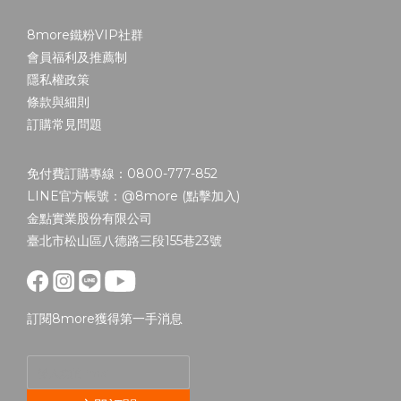
8more鐵粉VIP社群
會員福利及推薦制
隱私權政策
條款與細則
訂購常見問題
免付費訂購專線：0800-777-852
LINE官方帳號：@8more (
點擊加入
)
金點實業股份有限公司
臺北市松山區八德路三段155巷23號
訂閱8more獲得第一手消息