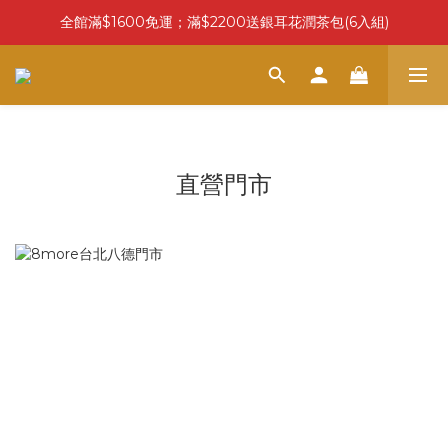
全館滿$1600免運；滿$2200送銀耳花潤茶包(6入組)
直營門市