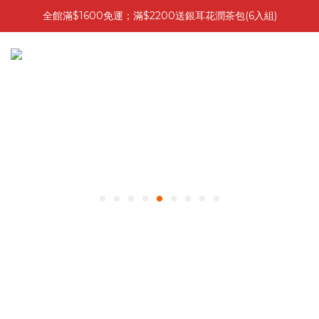
全館滿$1600免運；滿$2200送銀耳花潤茶包(6入組)