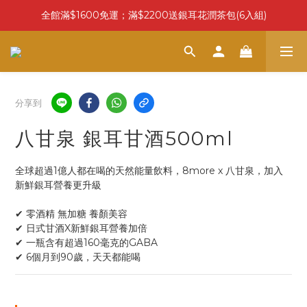
全館滿$1600免運；滿$2200送銀耳花潤茶包(6入組)
分享到
八甘泉 銀耳甘酒500ml
全球超過1億人都在喝的天然能量飲料，8more x 八甘泉，加入
新鮮銀耳營養更升級
✔ 零酒精 無加糖 養顏美容
✔ 日式甘酒X新鮮銀耳營養加倍
✔ 一瓶含有超過160毫克的GABA
✔ 6個月到90歲，天天都能喝