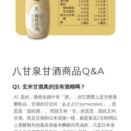
八甘泉甘酒商品Q&A
Q1. 玄米甘酒真的沒有酒精嗎？
A1. 是的，雖然名稱中有「酒」，但它實際上是天然發
酵飲品，甘酒的日文叫「あまざけ(amazake)」，意
思是「甜的酒」。 而甜又有「甘」的意思，因此又叫
甘酒。而且甘酒和日本清酒一樣，都是要花2天時間以
上發酵製作的最高等級米麴製作而成的，只是日本清