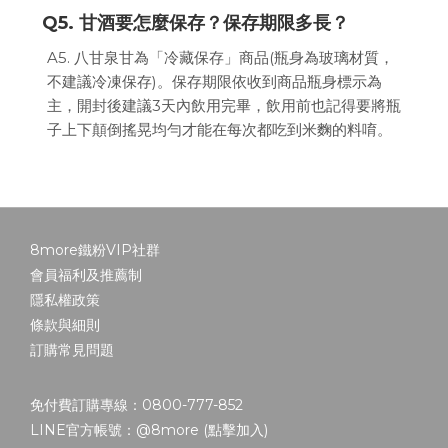
Q5. 甘酒要怎麼保存？保存期限多長？
A5. 八甘泉甘為「冷藏保存」商品(瓶身為玻璃材質，
不建議冷凍保存)。保存期限依收到商品瓶身標示為
主，開封後建議3天內飲用完畢，飲用前也記得要將瓶
子上下顛倒搖晃均勻才能在每次都吃到米麴的料唷。
8more鐵粉VIP社群
會員福利及推薦制
隱私權政策
條款與細則
訂購常見問題
免付費訂購專線：0800-777-852
LINE官方帳號：@8more (
點擊加入
)