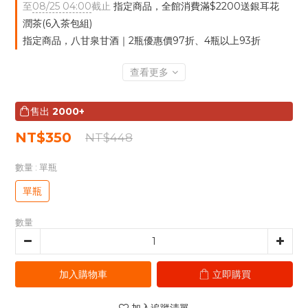
至
08/25 04:00
截止
指定商品，全館消費滿$2200送銀耳花
潤茶(6入茶包組)
指定商品，八甘泉甘酒｜2瓶優惠價97折、4瓶以上93折
查看更多
售出
2000+
NT$350
NT$448
數量
: 單瓶
單瓶
數量
加入購物車
立即購買