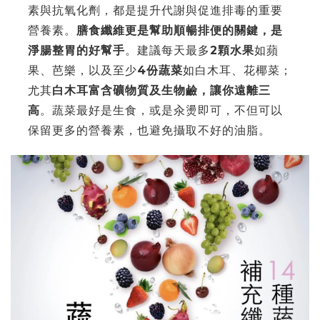
素與抗氧化劑，都是提升代謝與促進排毒的重要
營養素。
膳食纖維更是幫助順暢排便的關鍵，是
淨腸整胃的好幫手
。建議每天最多
2顆水果
如蘋
果、芭樂，以及至少
4份蔬菜
如白木耳、花椰菜；
尤其
白木耳富含礦物質及生物鹼，讓你遠離三
高
。蔬菜最好是生食，或是汆燙即可，不但可以
保留更多的營養素，也避免攝取不好的油脂。