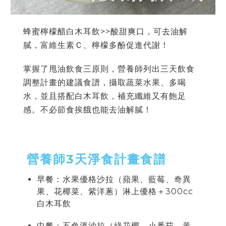
蜂蜜檸檬醋白木耳飲>>酸甜爽口，可去油解
膩，富維生素Ｃ、檸檬多酚促進代謝！
掌握了甩油飲食三原則，營養師列出三天飲食
調整計畫的建議食譜，攝取蔬菜水果、多喝
水，並且搭配白木耳飲，補充纖維又有飽足
感。不必節食挨餓也能去油解膩！
營養師3天淨食計畫食譜
早餐：水果優格沙拉（蘋果、藍莓、奇異
果、花椰菜、紫洋蔥）淋上優格＋300cc
白木耳飲
中餐：五色溫沙拉（綠花椰、小番茄、黃