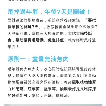
甩掉過年胖，年後7天是關鍵！
面對連續假期放縱後，張益堯營養師建議：「
要把
握年後的關鍵7天
」，收假後黃金減重期立即展開3
天淨食計畫，掌握三大飲食原則
，大吃大喝後斷
食，幫助腸胃道蠕動、促進排便
，教你輕鬆甩掉過
年胖！
原則一：盡量無油無肉
過年難免大魚大肉，收心同時也該讓腸胃道好好休
息，建議在大吃大喝後斷食，盡量避免食用過量動
物性蛋白質與高溫烹調的油脂，可改
攝取植物性蛋
白如芝麻、紅藜麥、堅果等。油脂最好是只吃涼拌
的好油即可
，例如：芝麻、橄欖油。