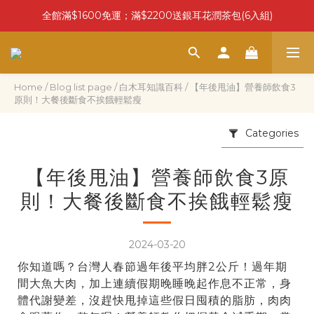
全館滿$1600免運；滿$2200送銀耳花潤茶包(6入組)
Home
/
Blog list page
/
白木耳知識百科
/
【年後甩油】營養師飲食3
原則！大餐後斷食不挨餓輕鬆瘦
Categories
【年後甩油】營養師飲食3原
則！大餐後斷食不挨餓輕鬆瘦
2024-03-20
你知道嗎？台灣人春節過年後平均胖2公斤！過年期
間大魚大肉，加上連續假期晚睡晚起作息不正常，身
體代謝變差，沒趕快甩掉這些假日囤積的脂肪，肉肉