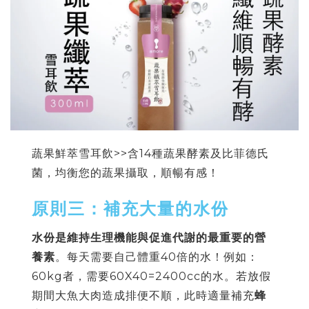
蔬果鮮萃雪耳飲>>含14種蔬果酵素及比菲德氏
菌，均衡您的蔬果攝取，順暢有感！
原則三：補充大量的水份
水份是維持生理機能與促進代謝的最重要的營
養素
。每天需要自己體重40倍的水！例如：
60kg者，需要60X40=2400cc的水。若放假
期間大魚大肉造成排便不順，此時適量補充
蜂