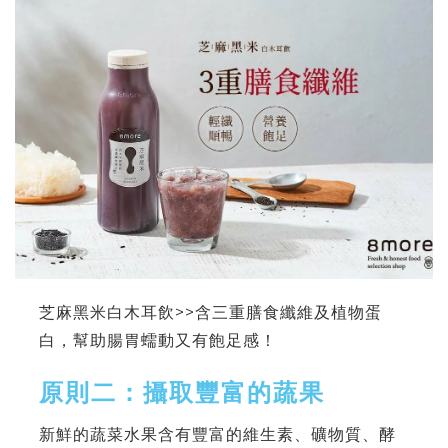
芝麻黑米白木耳飲>>含三重膳食纖維及植物蛋
白，幫助腸胃蠕動又有飽足感！
原則二：攝取豐富的蔬果
新鮮的蔬菜水果含有豐富的維生素、礦物質、酵