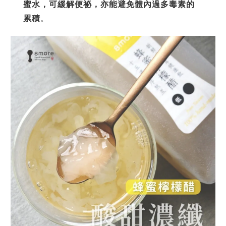
蜜水，可緩解便祕，亦能避免體內過多毒素的
累積
。