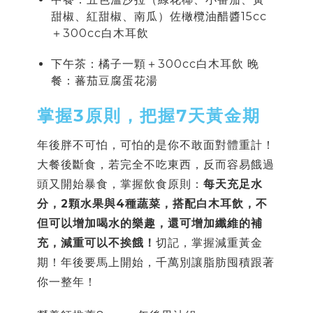
甜椒、紅甜椒、南瓜）佐橄欖油醋醬15cc
＋300cc白木耳飲
下午茶：橘子一顆＋300cc白木耳飲 晚
餐：蕃茄豆腐蛋花湯
掌握3原則，把握7天黃金期
年後胖不可怕，可怕的是你不敢面對體重計！
大餐後斷食，若完全不吃東西，反而容易餓過
頭又開始暴食，掌握飲食原則：
每天充足水
分，2顆水果與4種蔬菜，搭配白木耳飲，不
但可以增加喝水的樂趣，還可增加纖維的補
充，減重可以不挨餓！
切記，掌握減重黃金
期！年後要馬上開始，千萬別讓脂肪囤積跟著
你一整年！