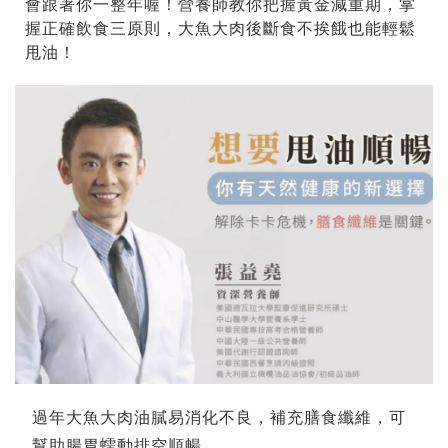
會跟著你一整年喔！營養師教你把握黃金減重期，掌
握正確飲食三原則，大魚大肉後斷食不挨餓也能輕鬆
甩油！
過年大魚大肉油膩易消化不良，補充膳食纖維，可
幫助腸胃蠕動排空順暢