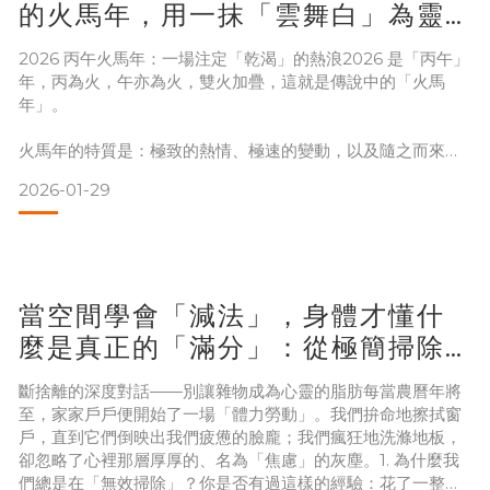
為什麼一到春天，身體就特別容易疲倦與腸胃不順？
的火馬年，用一抹「雲舞白」為靈
魂深呼吸，找回優雅的招財體質
針對這些常見的季節轉換問題，柯莉文中醫師指出，人體在春
2026 丙午火馬年：一場注定「乾渴」的熱浪2026 是「丙午」
季會進入一個調整與更新的階段。如果沒有順應節氣養生，身
年，丙為火，午亦為火，雙火加疊，這就是傳說中的「火馬
體就容易出現疲倦、腸胃不順與過敏問題。在中醫理論中，春
年」。
季養生的核心，其實是：養肝健脾與天然腸道保養。透過溫和
的飲食與生活調整，可以幫助身體在換季期間
火馬年的特質是：極致的熱情、極速的變動，以及隨之而來的
「極度燥熱」。
2026-01-29
這一年，各行各業的競爭會進入白熱化，資訊量會像烈火般灼
身。
如果你發現自己比往常更容易感到焦慮、口乾舌燥、脾氣火
當空間學會「減法」，身體才懂什
爆，或是工作上總是在「滅火」，那正是火馬年氣場的預演。
為什麼火大需要「白」？在五行之中，「火剋金」。而白色在
麼是真正的「滿分」：從極簡掃除
五行中屬「金」。 你可能會問：「火不是會融化金嗎？為什麼
談 8more 的純粹生活學
還要用金？」在燥熱的火年
斷捨離的深度對話——別讓雜物成為心靈的脂肪每當農曆年將
至，家家戶戶便開始了一場「體力勞動」。我們拚命地擦拭窗
戶，直到它們倒映出我們疲憊的臉龐；我們瘋狂地洗滌地板，
卻忽略了心裡那層厚厚的、名為「焦慮」的灰塵。1. 為什麼我
們總是在「無效掃除」？你是否有過這樣的經驗：花了一整天