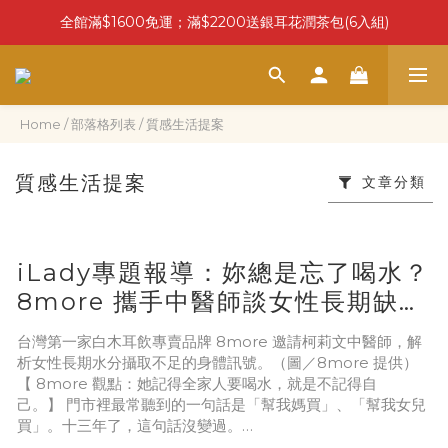
全館滿$1600免運；滿$2200送銀耳花潤茶包(6入組)
Home
/
部落格列表
/
質感生活提案
質感生活提案
文章分類
iLady專題報導：妳總是忘了喝水？
8more 攜手中醫師談女性長期缺水
的身體警訊
台灣第一家白木耳飲專賣品牌 8more 邀請柯莉文中醫師，解
析女性長期水分攝取不足的身體訊號。（圖／8more 提供）
【 8more 觀點：她記得全家人要喝水，就是不記得自
己。】 門市裡最常聽到的一句話是「幫我媽買」、「幫我女兒
買」。十三年了，這句話沒變過。