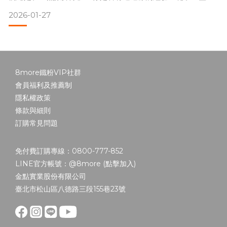
整理衣櫃，只是把衣服從左邊疊到右邊？或者買了一堆收納
2026-01-27
盒，結果只是把垃圾「精緻地包裝」起來？
這就是典型的「表層掃除」。在 8more 的哲學裡，這叫作
「治標不治本」。
如果我們不從根源處理「為什麼會有這麼多東西」的心理機
制，那
8more鐵粉VIP社群
會員福利及推薦制
隱私權政策
條款與細則
訂購常見問題
免付費訂購專線：0800-777-852
LINE官方帳號：@8more (
點擊加入
)
金點實業股份有限公司
臺北市松山區八德路三段155巷23號