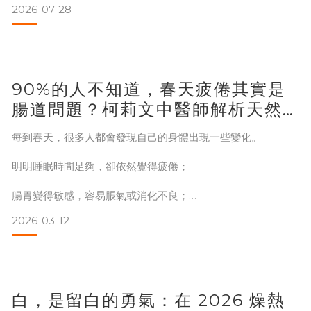
2026-07-28
我後來才慢慢看懂，那不是客氣，是習慣。一個女人一天要顧
的事情太多，行事曆上排滿了別人，自己那一格永遠是空的。
等到嘴唇乾了、聲音啞了，才想起來今天好像沒喝過水。
我媽也是這樣。她會盯著全家人把湯喝完，自己那碗放到涼。
90%的人不知道，春天疲倦其實是
白木耳這件事，我做
腸道問題？柯莉文中醫師解析天然
腸道保養與春季養生方法
每到春天，很多人都會發現自己的身體出現一些變化。
明明睡眠時間足夠，卻依然覺得疲倦；
腸胃變得敏感，容易脹氣或消化不良；
2026-03-12
甚至皮膚暗沉、過敏與鼻塞也跟著出現。
你是否也曾經疑惑：
白，是留白的勇氣：在 2026 燥熱