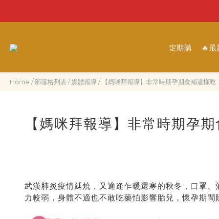
定期購
🔥
Home
/
部落格列表
/
媒體報導
/
【媽咪拜報導】非常時期孕期食補這樣吃！
【媽咪拜報導】非常時期孕期
武漢肺炎疫情延燒，又適逢乍暖還寒的秋冬，口罩、
力較弱，身體不適也不敢吃藥怕影響胎兒，懷孕期間