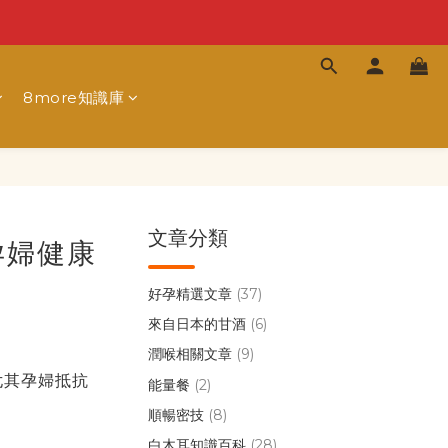
8more知識庫
文章分類
孕婦健康
好孕精選文章
(37)
來自日本的甘酒
(6)
潤喉相關文章
(9)
尤其孕婦抵抗
能量餐
(2)
。
順暢密技
(8)
白木耳知識百科
(28)