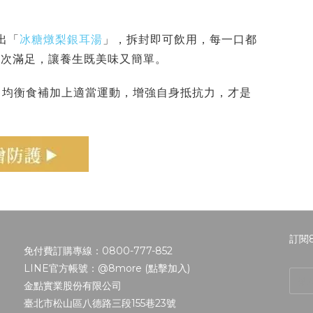
出「
冰糖燉梨銀耳湯
」，拆封即可飲用，每一口都
一次滿足，讓養生既美味又簡單。
、均衡食補加上適當運動，增強自身抵抗力，才是
訂閱
免付費訂購專線：0800-777-852
LINE官方帳號：@8more (
點擊加入
)
金點實業股份有限公司
臺北市松山區八德路三段155巷23號