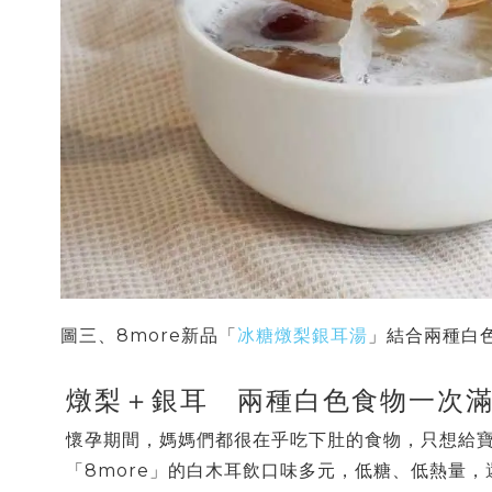
圖三、8more新品「
冰糖燉梨銀耳湯
」結合兩種白
燉梨＋銀耳 兩種白色食物一次
懷孕期間，媽媽們都很在乎吃下肚的食物，只想給
「8more」的白木耳飲口味多元，低糖、低熱量