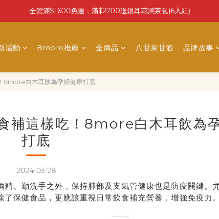
全館滿$1600免運；滿$2200送銀耳花潤茶包(6入組)
最新活動
8more推薦
全商品
八甘泉甘酒
品牌故事
8more白木耳飲為孕婦健康打底
食補這樣吃！8more白木耳飲為
打底
2024-03-28
酒精、勤洗手之外，保持肺部及支氣管健康也是防疫關鍵。
除了保健食品，更應該重視日常飲食補充營養，增強免疫力