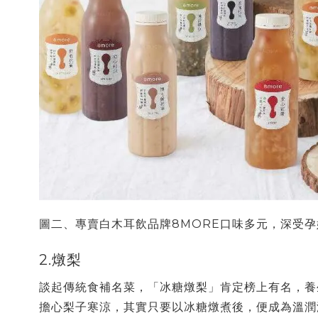
圖二、專賣白木耳飲品牌8MORE口味多元，深受
2.燉梨
談起傳統食補名菜，「冰糖燉梨」肯定榜上有名，養
擔心梨子寒涼，其實只要以冰糖燉煮後，便成為溫潤