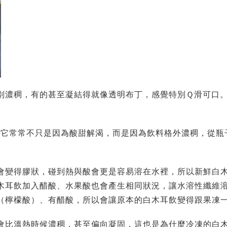
別濃稠，有的甚至凝結得就像透明布丁，感覺特別Ｑ滑可口
歡它常常不只是因為酸甜解渴，而是因為飲料格外濃稠，從瓶
會變得膠狀，碰到熱與酸會更是容易溶在水裡，所以新鮮白
木耳飲加入醋酸、水果酸也會產生相同狀況，讓水溶性纖維
檬（檸檬酸）、有醋酸，所以會讓原本的白木耳飲變得跟
會比溫熱時候濃稠，甚至偏向凝固，這也是為什麼冷凍的白