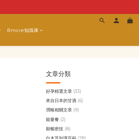
8more知識庫
文章分類
好孕精選文章
(33)
來自日本的甘酒
(6)
潤喉相關文章
(9)
能量餐
(2)
順暢密技
(8)
白木耳知識百科
(28)