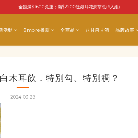
全館滿$1600免運；滿$2200送銀耳花潤茶包(6入組)
最新活動
8more推薦
全商品
八甘泉甘酒
品牌故事
白木耳飲，特別勾、特別稠？
2024-03-28