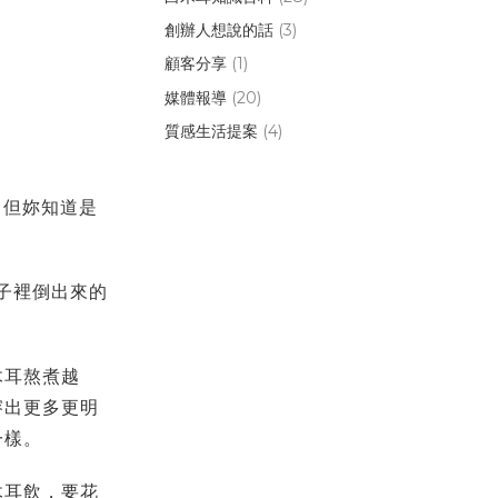
創辦人想說的話
(3)
顧客分享
(1)
媒體報導
(20)
質感生活提案
(4)
。但妳知道是
子裡倒出來的
木耳熬煮越
溶出更多更明
果凍一樣。
木耳飲，要花