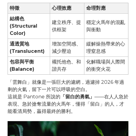
特徵
心理效應
命理對應
結構色
建立秩序、提
穩定火馬年的混亂
(Structural
供框架
與衝動
Color)
通透質地
增加空間感、
緩解燥熱帶來的心
(Translucent)
減少壓迫
理窒息感
包容與平衡
襯托他色、和
化解職場與人際間
(Balance)
諧共存
的衝突火花
「雲舞白」就像是一張巨大的濾網，過濾掉 2026 年過
剩的火氣，留下一片可以呼吸的空白。
這就是 Pantone 所說的
「留白的勇氣」
——在人人急於
表現、急於搶奪流量的火馬年，懂得「留白」的人，才
能看清局勢，贏得最終的勝利。