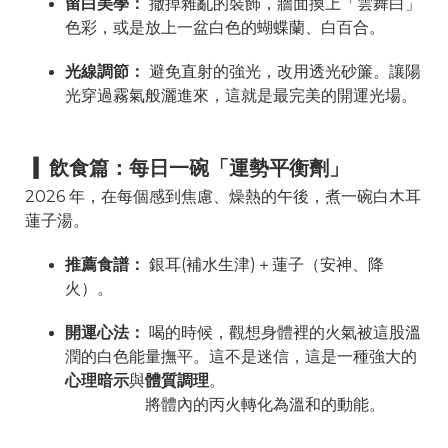
留白美學：
撤掉雜亂的裝飾，牆面換上「雲舞白」
色彩，或是放上一盆白色的蝴蝶蘭、白百合。
光線調節：
避免直射的強光，改用透光砂簾。讓陽
光穿過霧氣般灑進來，這就是最完美的開運光場。
▎
飲食篇：每日一碗「運勢平衡劑」
2026 年，在每個感到焦慮、燥熱的午後，煮一碗白木耳
蓮子湯。
推薦食譜：
銀耳(補水生津)＋蓮子（安神、降
火）。
開運心法：
喝的時候，觀想身體裡的火氣被這股溫
潤的白色能量撫平。這不是迷信，這是一種強大的
心理暗示
與
體質調理
。
將體內的丙火轉化為溫和的動能。