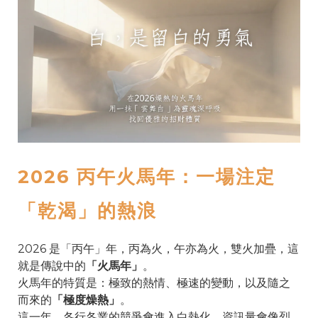
2026 丙午火馬年：一場注定
「乾渴」的熱浪
2026 是「丙午」年，丙為火，午亦為火，雙火加疊，這
就是傳說中的
「火馬年」
。
火馬年的特質是：極致的熱情、極速的變動，以及隨之
而來的
「極度燥熱」
。
這一年，各行各業的競爭會進入白熱化，資訊量會像烈