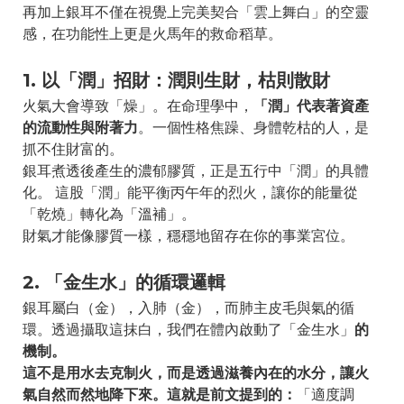
再加上銀耳不僅在視覺上完美契合「雲上舞白」的空靈
感，在功能性上更是火馬年的救命稻草。
1. 以「潤」招財：潤則生財，枯則散財
火氣大會導致「燥」。在命理學中，
「潤」代表著資產
的流動性與附著力
。一個性格焦躁、身體乾枯的人，是
抓不住財富的。
銀耳煮透後產生的濃郁膠質，正是五行中「潤」的具體
化。 這股「潤」能平衡丙午年的烈火，讓你的能量從
「乾燒」轉化為「溫補」。
財氣才能像膠質一樣，穩穩地留存在你的事業宮位。
2. 「金生水」的循環邏輯
銀耳屬白（金），入肺（金），而肺主皮毛與氣的循
環。透過攝取這抹白，我們在體內啟動了「金生水」
的
機制。
這不是用水去克制火，而是透過滋養內在的水分，讓火
氣自然而然地降下來。這就是前文提到的：
「適度調