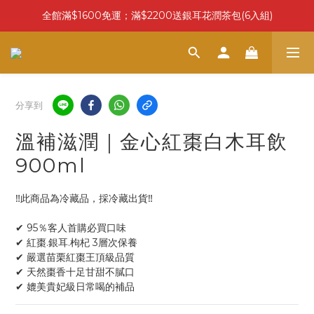
全館滿$1600免運；滿$2200送銀耳花潤茶包(6入組)
分享到
溫補滋潤｜金心紅棗白木耳飲
900ml
‼此商品為冷藏品，採冷藏出貨‼
✔ 95％客人首購必買口味
✔ 紅棗.銀耳.枸杞 3層次保養
✔ 嚴選苗栗紅棗王頂級品質
✔ 天然棗香十足甘甜不膩口
✔ 媲美貴妃級日常喝的補品