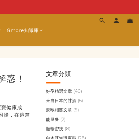
8more知識庫
文章分類
解惑！
好孕精選文章
(40)
來自日本的甘酒
(6)
寶寶健康成
潤喉相關文章
(9)
困擾，在這篇
能量餐
(2)
順暢密技
(8)
白木耳知識百科
(28)