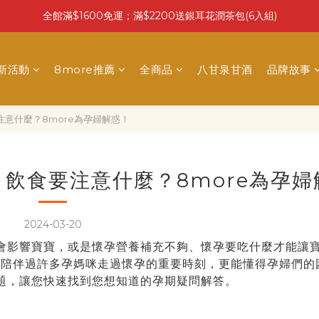
全館滿$1600免運；滿$2200送銀耳花潤茶包(6入組)
最新活動
8more推薦
全商品
八甘泉甘酒
品牌故事
意什麼？8more為孕婦解惑！
飲食要注意什麼？8more為孕婦
2024-03-20
會影響寶寶，或是懷孕營養補充不夠、懷孕要吃什麼才能讓
e陪伴過許多孕媽咪走過懷孕的重要時刻，更能懂得孕婦們的
題，讓您快速找到您想知道的孕期疑問解答。