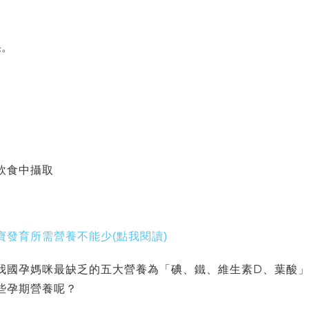
果。
飲食中攝取
發育所需營養不能少(點我閱讀)
我國孕媽咪最缺乏的五大營養為「碘、鐵、維生素D、葉酸
些孕期營養呢
？