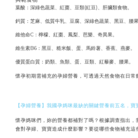
葉酸：深綠色蔬菜、紅棗、豆類(紅豆)、肝臟類食物。
鈣質：芝麻、低質牛乳、豆腐、深綠色蔬菜、黑豆、腰
維他命C：檸檬、紅棗、鳳梨、芭樂、奇異果。
維生素B6：黑豆、糙米飯、蛋、馬鈴薯、香蕉、燕麥。
優質蛋白質：奶類、魚類、蛋、豆類、紅藜麥、腰果。
懷孕初期需補充的孕婦營養，可透過天然食物在日常
【孕婦營養】我國孕媽咪最缺的關鍵營養前五名，寶寶
懷孕媽咪們，妳的營養都補對了嗎？根據調查指出，
會對孕婦、寶寶造成什麼影響？要從哪些食物補充這