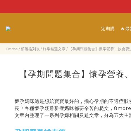
定期購
🔥
Home
/
部落格列表
/
好孕精選文章
/
【孕期問題集合】懷孕營養、飲食要注
【孕期問題集合】懷孕營養、
懷孕媽咪總是想給寶寶最好的，擔心孕期的不適症狀
長？各種懷孕疑難雜症媽咪都要辛苦的爬文，8mor
文章內整理了一系列孕婦相關及題文章，分為五大主