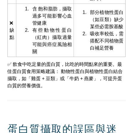
含 飽和脂肪，攝取
部分植物性蛋白
過多可能影響心血
（如豆類）缺少
❌
管健康
某些必需胺基酸
缺
有些動物性蛋白
吸收率較低，需
點
（紅肉）攝取過量
搭配不同植物蛋
可能與癌症風險相
白補足營養
關
✅
飲食中吃足量的蛋白質，比吃的時間點來的重要。
最
佳蛋白質食用策略建議： 動物性蛋白與植物性蛋白結合
攝取，如「雞蛋 + 豆類」或「牛奶 + 燕麥」，可提升蛋
白質的營養價值。
蛋白質攝取的誤區與迷