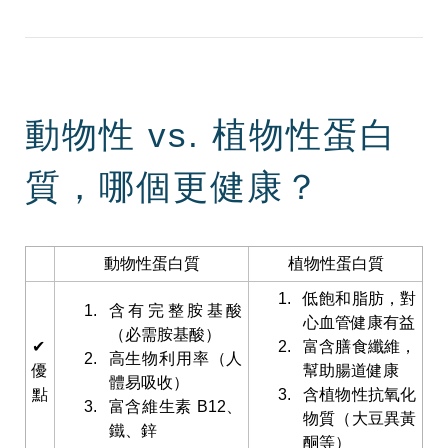
動物性 vs. 植物性蛋白
質，哪個更健康？
動物性蛋白質
植物性蛋白質
低飽和脂肪，對
含有完整胺基酸
心血管健康有益
（必需胺基酸）
✔
富含膳食纖維，
高生物利用率（人
優
幫助腸道健康
體易吸收）
點
含植物性抗氧化
富含維生素 B12、
物質（大豆異黃
鐵、鋅
酮等）