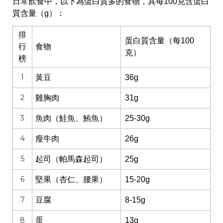
日常飲食中，以下為蛋白質多的食物，其每100克含蛋白
質含量（g）：
排
蛋白質含量（每100
行
食物
克）
榜
1
黃豆
36g
2
雞胸肉
31g
3
魚肉（鮭魚、鮪魚）
25-30g
4
瘦牛肉
26g
5
起司（帕馬森起司）
25g
6
堅果（杏仁、腰果）
15-20g
7
豆腐
8-15g
8
蛋
13g