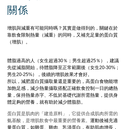
關係
增肌與減重有可能同時嗎？其實是做得到的，關鍵在於
靠飲食限制熱量（減重）的同時，又補充足量的蛋白質
（增肌）。
體脂過高的人（女生超過30％；男生超過25％），建議
先從減脂開始，待體脂降至正常範圍後（女生20-30%；
男生20-25%），後續的增肌效果才會好。
所以，減肥蛋白質攝取量還是重要的，高蛋白食物能增
加飽足感，減少熱量攝取搭配正確飲食
控制一日的總熱
量，保持熱量赤字、不低於基礎代謝所需熱量，提供身
體足夠的營養，就有助於減少體脂肪。
蛋白質是肌肉的「建造原料」，它提供合成肌肉所需的
氨基酸，是增肌飲食中最重要的營養素。
運動後補充適
量蛋白質，如雞蛋、雞肉、乳清蛋白，有助肌肉增長，