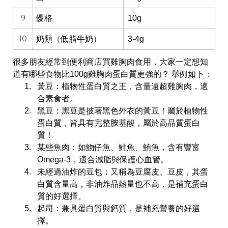
9
優格
10g
10
奶類（低脂牛奶）
3-4g
很多朋友經常到便利商店買雞胸肉食用，大家一定想知
道有哪些食物比100g雞胸肉蛋白質更強的？ 舉例如下：
黃豆：植物性蛋白質之王，含量遠超雞胸肉，適
合素食者。
黑豆：
黑豆是披著黑色外衣的黃豆！屬於植物性
蛋白質，皆具有完整胺基酸，屬於高品質蛋白
質！
某些魚肉：如魩仔魚、鮭魚、鮪魚，含有豐富
Omega-3，適合減脂與保護心血管。
未經過油炸的豆包：
又稱為豆腐皮、豆皮，其蛋
白質含量高，非油炸品熱量也不高，是補充蛋白
質的好選擇。
起司：兼具蛋白質與鈣質，是補充營養的好選
擇。