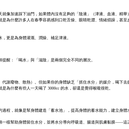
天就像加速踩下油門，如果體內沒有足夠的「陰液」（津液、血液、精華
就是為什麼許多人在春季容易感到口乾舌燥、眼睛乾澀、情緒煩躁，甚至
水，更是為身體灌溉、潤燥、補足津液。
師提醒：「喝水」與「滋陰」是兩個完全不同的層次。
、代謝廢物、散熱）。但如果你的身體缺乏「抓住水分」的媒介，喝下去
為什麼有些人一天喝了 3000cc 的水，卻還是覺得喉嚨很乾。
的過程，就像是幫身體建造「蓄水池」，提高身體的蓄水能力，建立身體
綿一樣幫助身體留住水分，並將水分導向呼吸道、腸道與肌膚黏膜——這