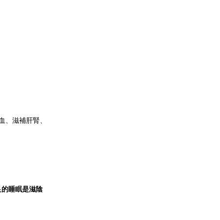
血、滋補肝腎、
足的睡眠是滋陰