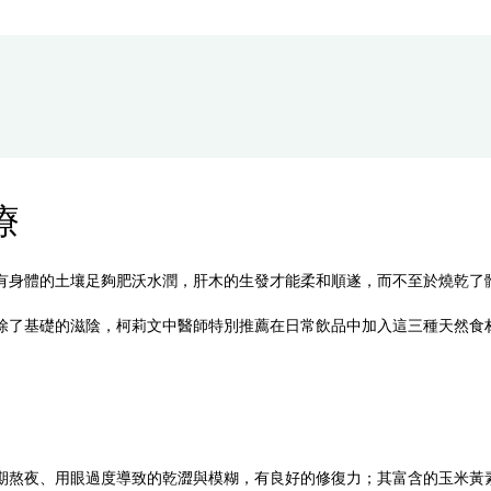
療
有身體的土壤足夠肥沃水潤，肝木的生發才能柔和順遂，而不至於燒乾了
除了基礎的滋陰，柯莉文中醫師特別推薦在日常飲品中加入這三種天然食
期熬夜、用眼過度導致的乾澀與模糊，有良好的修復力；其富含的玉米黃