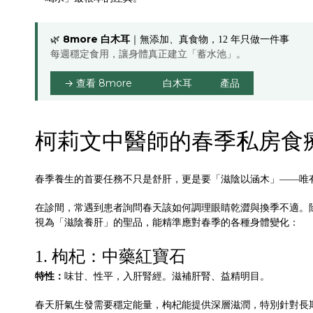
8more 白木耳
🌿
｜無添加、真食物，12 年只做一件事
每週穩定食用，讓身體真正建立「蓄水池」。
→ 查看 8more
白木耳
產品
柯莉文中醫師的春季私房食
春季養生的首要任務不只是舒肝，更是要「滋陰以涵木」——唯
在診間，常遇到患者詢問春天該如何調理眼睛乾澀與換季不適。
視為「滋陰養肝」的聖品，能精準應對春季的各種身體變化：
1. 枸杞：中藥紅寶石
特性：
味甘、性平，入肝腎經。滋補肝腎、益精明目。
春天肝氣生發需要穩定能量，枸杞能提供深層滋潤，特別針對長