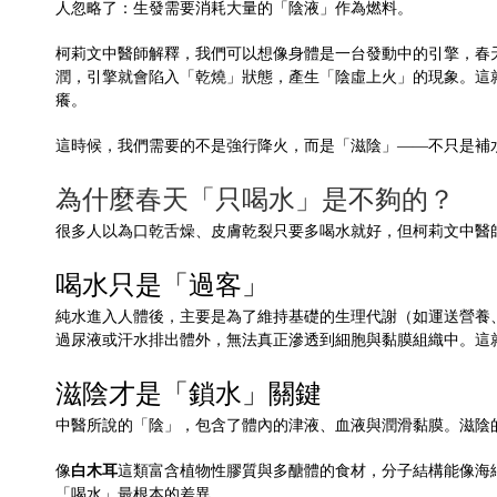
人忽略了：生發需要消耗大量的「陰液」作為燃料。
柯莉文中醫師解釋，我們可以想像身體是一台發動中的引擎，春
潤，引擎就會陷入「乾燒」狀態，產生「陰虛上火」的現象。這
癢。
這時候，我們需要的不是強行降火，而是「滋陰」——不只是補
為什麼春天「只喝水」是不夠的？
很多人以為口乾舌燥、皮膚乾裂只要多喝水就好，但柯莉文中醫
喝水只是「過客」
純水進入人體後，主要是為了維持基礎的生理代謝（如運送營養
過尿液或汗水排出體外，無法真正滲透到細胞與黏膜組織中。這就是
滋陰才是「鎖水」關鍵
中醫所說的「陰」，包含了體內的津液、血液與潤滑黏膜。滋陰
白木耳
像
這類富含植物性膠質與多醣體的食材，分子結構能像海
「喝水」最根本的差異。