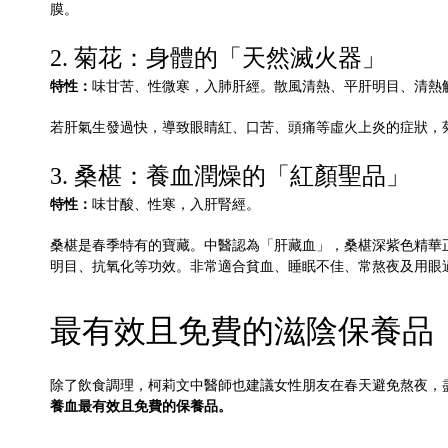
膜。
2. 菊花：身體的「天然滅火器」
特性：
味甘苦、性微寒，入肺肝經。散風清熱、平肝明目、清熱
若肝氣生發過快，導致眼睛紅、口苦、頭痛等虛火上炎的症狀，
3. 桑椹：養血潤燥的「紅顏聖品」
特性：
味甘酸、性寒，入肝腎經。
桑椹是春季特有的寶藏。中醫認為「肝藏血」，桑椹深紫色精華正
明目、抗氧化等功效。非常適合貧血、睡眠不佳、常熬夜及用眼
最有效且免費的滋陰保養品
除了飲食調理，柯莉文中醫師也建議女性朋友在春天避免熬夜，盡量
養血最有效且免費的保養品。