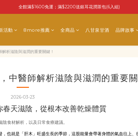
全館滿$1600免運；滿$2200送銀耳花潤茶包(6入組)
最新活動
8more推薦
全商品
八甘泉甘酒
品牌故事
師解析滋陰與滋潤的重要關鍵！
，中醫師解析滋陰與滋潤的重要
2026-03-23
你春天滋陰，從根本改善乾燥體質
滋陰食材解析，以及日常食療建議。
發，也就是「肝木」旺盛生長的季節，這股能量會帶著身體的氣血往上、