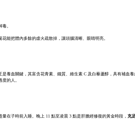
解毒。
菊花能把體內多餘的虛火疏散掉，讓頭腦清晰、眼睛明亮。
是養血關鍵，其富含花青素、鐵質、維生素 C 及白藜蘆醇，具有補血養
過度的人。
充
在子時前入睡。晚上 11 點至凌晨 3 點是肝膽經修復的黃金時段，