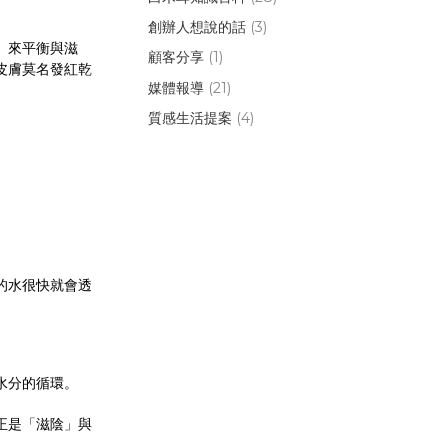
創辦人想說的話
(3)
）來平衡與滋
顧客分享
(1)
皮膚莫名發紅乾
媒體報導
(21)
質感生活提案
(4)
的水很快就會透
水分的循環。
正是「滋陰」與