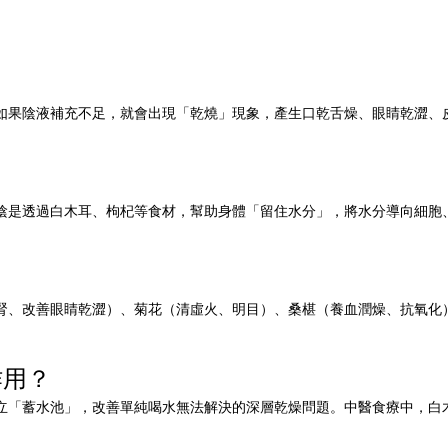
？
如果陰液補充不足，就會出現「乾燒」現象，產生口乾舌燥、眼睛乾澀、
陰是透過白木耳、枸杞等食材，幫助身體「留住水分」，將水分導向細胞
腎、改善眼睛乾澀）、菊花（清虛火、明目）、桑椹（養血潤燥、抗氧化
作用？
立「蓄水池」，改善單純喝水無法解決的深層乾燥問題。中醫食療中，白