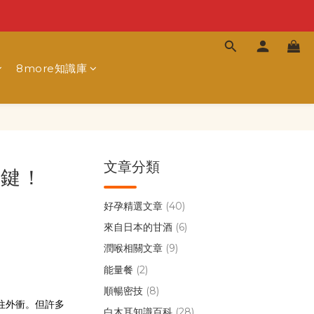
8more知識庫
文章分類
關鍵！
好孕精選文章
(40)
來自日本的甘酒
(6)
潤喉相關文章
(9)
能量餐
(2)
順暢密技
(8)
往外衝。但許多
白木耳知識百科
(28)