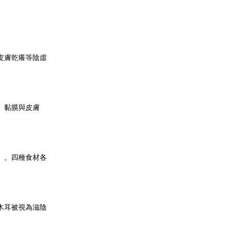
皮膚乾癢等陰虛
、黏膜與皮膚
）。四種食材各
木耳被視為滋陰