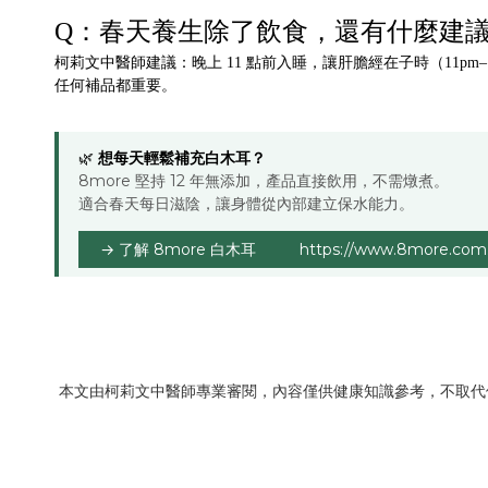
Q：春天養生除了飲食，還有什麼建
柯莉文中醫師建議：晚上 11 點前入睡，讓肝膽經在子時（11pm
任何補品都重要。
想每天輕鬆補充白木耳？
🌿
8more 堅持 12 年無添加，產品直接飲用，不需燉煮。
適合春天每日滋陰，讓身體從內部建立保水能力。
→ 了解 8more 白木耳
https://www.8more.com.
本文由柯莉文中醫師專業審閱，內容僅供健康知識參考，不取代