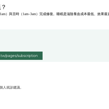
議？
–1am）與丑時（1am–3am）完成修復。睡眠是滋陰養血成本最低、效果
tw/pages/subscription
個人就診建議。