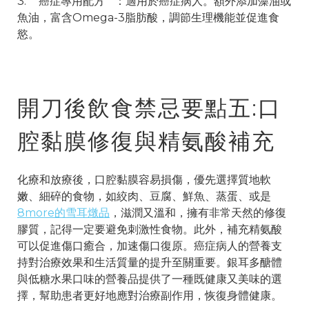
3. **癌症專用配方**：適用於癌症病人。額外添加藻油或
魚油，富含Omega-3脂肪酸，調節生理機能並促進食
慾。
開刀後飲食禁忌要點五:口
腔黏膜修復與精氨酸補充
化療和放療後，口腔黏膜容易損傷，優先選擇質地軟
嫩、細碎的食物，如絞肉、豆腐、鮮魚、蒸蛋、或是
8more的雪耳燉品
，滋潤又溫和，擁有非常天然的修復
膠質，記得一定要避免刺激性食物。此外，補充精氨酸
可以促進傷口癒合，加速傷口復原。癌症病人的營養支
持對治療效果和生活質量的提升至關重要。銀耳多醣體
與低糖水果口味的營養品提供了一種既健康又美味的選
擇，幫助患者更好地應對治療副作用，恢復身體健康。