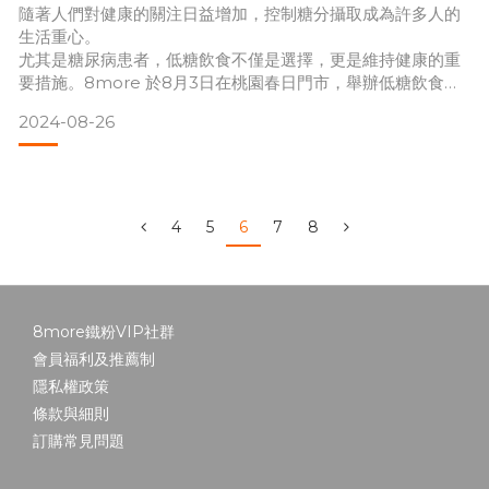
現那些被隱藏的天賦。因為我們深信，自信來自於擁有付出的
隨著人們對健康的關注日益增加，控制糖分攝取成為許多人的
能力，而這正是讓世界變得更美好的關鍵。
生活重心。
尤其是糖尿病患者，低糖飲食不僅是選擇，更是維持健康的重
要措施。8more 於8月3日在桃園春日門市，舉辦低糖飲食專
今年，點點善的Mark告訴我，他們正在推動2024的公益
題講座，邀請第一型糖尿病史15年的網紅 Bonnie 分享實際經
2024-08-26
驗，並有台灣第一家打造無添加、無精緻糖的益生元巧克力品
牌「404Oligo」，以及全台最大糖尿病照護 App「智抗
糖」，盛情參與。
此外，我們特別邀請了知名營養師 Angela 分享她的專業見
解。Angela以對珍珠奶茶
4
5
6
7
8
8more鐵粉VIP社群
會員福利及推薦制
隱私權政策
條款與細則
訂購常見問題