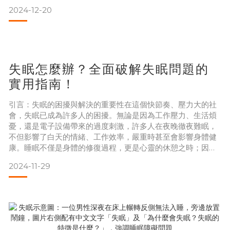
取促進傷口癒合、維持免疫功能。食物來源：魚、雞蛋、豆製
2024-12-20
品等。維生素與礦物質提升免疫力與抗氧化能力。食物來源：
如富含維生素C的柑橘類水果、含鋅的堅果與種子(夏威夷豆、
核桃、開心果、杏仁果等)。易消化飲食減少腸胃負擔。食物來
源：粥、湯、銀耳湯等軟質食物。水分補充避免脫水
失眠怎麼辦？全面破解失眠問題的
實用指南！
引言：失眠的困擾與解決的重要性在這個快節奏、壓力大的社
會，失眠已成為許多人的困擾。無論是因為工作壓力、生活煩
憂，還是電子設備帶來的過度刺激，許多人在夜晚徹夜難眠，
不但影響了白天的情緒、工作效率，嚴重時甚至會影響身體健
康。睡眠不僅是身體的修復過程，更是心靈的休憩之時；因此
解決失眠問題，對於重拾生活品質和維持身心健康至關重要！
2024-11-29
快速自我診斷：你的失眠類型是？想知道自己屬於哪一類失
眠？以下簡單測試幫助你找出答案：你的睡眠困擾A. 超過30分
鐘才能入睡B. 入睡後易醒來，且清醒時間超過 30 分鐘以上才
能