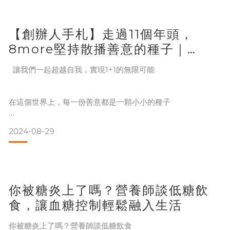
兒出現各種不適
【創辦人手札】走過11個年頭，
8more堅持散播善意的種子｜
2024中秋公益禮盒
讓我們一起超越自我，實現1+1的無限可能
在這個世界上，每一份善意都是一顆小小的種子
2024-08-29
可能不起眼，但一旦落地
便會生根發芽，成為改變的力量 串公益，愛連結——談唐氏基
金會 X 8more 中秋公益禮盒
你被糖炎上了嗎？營養師談低糖飲
食，讓血糖控制輕鬆融入生活
您好，我是 8more 創辦人林益慶。去年，8more第一次與唐
氏基金會攜手推出聯合公益禮盒，希望藉此機會，帶領大家發
你被糖炎上了嗎？營養師談低糖飲食