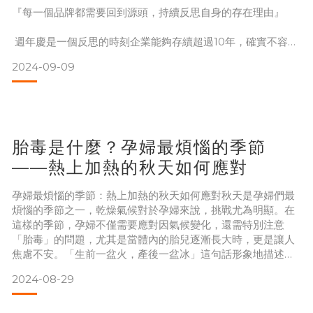
『每一個品牌都需要回到源頭，持續反思自身的存在理由』
週年慶是一個反思的時刻企業能夠存續超過10年，確實不容
易。根據經濟部的統計，企業的存活率僅1%，這樣的結果讓人
2024-09-09
矛盾，1%並不代表永續，只能以倖存者的心態去感恩；而剩下
的99%企業，或許已經無所眷戀、無所牽掛。即便屬於那1%的
企業，未來仍充滿挑戰，不能有絲毫的鬆懈，因為沒有任何免
死金牌。既然還在運作，就不應只為了生存，而是思考存在的
意義。每當聽到顧客的回饋，內心總感受到慰藉，堅信堅持好
胎毒是什麼？孕婦最煩惱的季節
——熱上加熱的秋天如何應對
孕婦最煩惱的季節：熱上加熱的秋天如何應對秋天是孕婦們最
煩惱的季節之一，乾燥氣候對於孕婦來說，挑戰尤為明顯。在
這樣的季節，孕婦不僅需要應對因氣候變化，還需特別注意
「胎毒」的問題，尤其是當體內的胎兒逐漸長大時，更是讓人
焦慮不安。「生前一盆火，產後一盆冰」這句話形象地描述了
孕婦在懷胎十月期間體質的變化。這種體質的變化如果處理不
2024-08-29
當，容易導致胎毒問題，進而影響到母親和新生兒的健康。 胎
毒不是毒，是體內慢性發炎胎毒是中醫中的一個概念，指的是
孕婦在懷孕期間，由於體內積聚了過多的熱毒，導致自身及胎