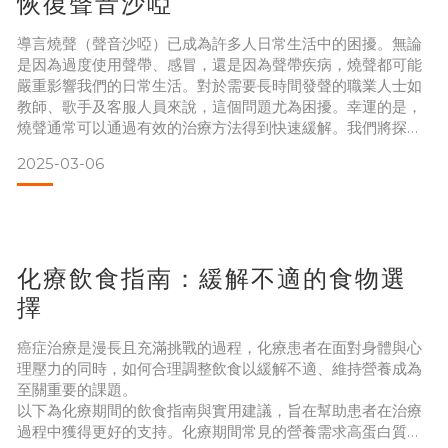
恢復聲音沙啞
導言燒聲（聲音沙啞）已成為許多人日常生活中的困擾。無論
是因為過度使用聲帶、感冒，還是因為聲帶疾病，燒聲都可能
嚴重影響我們的日常生活。對於需要長時間發聲的職業人士如
教師、歌手及客服人員來說，這個問題尤為困擾。幸運的是，
燒聲通常可以通過有效的治療方法得到快速緩解。我們將探討
喉嚨沙啞的常見原因、聲音沙啞怎麼辦、症狀、喉嚨沙啞快速
2025-03-06
恢復以及如何預防燒聲的發生，讓您能夠更好地保護您的喉
嚨。 燒聲的原因：為什麼會出現喉嚨沙啞？喉嚨沒聲音怎麼
辦？喉嚨沙啞原因繁多，通常與過度使用聲帶或其他健康問題
有關。了解燒聲的
化療飲食指南：緩解不適的食物選
擇
癌症治療是漫長且充滿挑戰的過程，化療患者在面對身體與心
理壓力的同時，如何合理調整飲食以緩解不適、維持營養成為
至關重要的課題。
以下為化療期間的飲食指南與實用建議，旨在幫助患者在治療
過程中獲得更好的支持。化療期間常見的營養需求高蛋白質攝