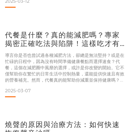
2025-03-12
吃和睡是我們一生中最重要的兩個課題，如果吃不下那生活肯
定會大受影響，今天我們就來聊聊「沒食慾怎麼辦」吧！跟著
我們一起探討沒胃口的5大原因，如果沒食慾已經開始讓你感到
困擾，文
代餐是什麼？真的能減肥嗎？專家
揭密正確吃法與陷阱！這樣吃才有
效！
導言你是否也曾試過各種減肥方法，卻總是無法堅持？或是在
忙碌的日程中，因為沒有時間準備健康餐點而選擇速食？代
餐，這個在減肥圈中風靡的選擇，或許是你改變的開始。它不
僅幫助你在繁忙的日常生活中控制熱量，還能提供快速且有效
的營養補充。然而，代餐真的能幫助你減重並保持健康嗎？怎
麼吃才不會復胖？我們將詳細探討代餐減肥的科學原理，揭開
2025-03-07
它的好處與風險，幫助你在減肥路上避免常見的陷阱，選擇最
適合你的代餐方式，達到理想的減重效果。 什麼是代餐？代餐
（Meal Replacement）是專為熱量控制和營養均衡設計的
食
燒聲的原因與治療方法：如何快速