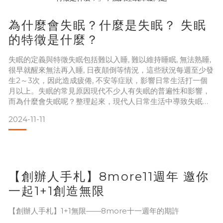
為什麼會失眠？什麼是失眠？ 失眠
的特徵是什麼？
失眠的定義與特徵失眠包括難以入睡, 難以維持睡眠, 無法熟睡,
很早就醒來無法再入睡, 日夜顛倒等情況，這些狀況每週至少發
生2～3次，因此造成疲倦, 不安等症狀，影響日常生活打一個
月以上。失眠的常見原因現代不少人有失眠的普遍性和影響，
而為什麼會失眠呢？整理起來，現代人日常生活中導致失眠的
原因可能有以下：（1） 生活習慣：作息不規律, 在床上追劇, 看
2024-11-11
手機, 看電視, 飲用含咖啡因多的飲料或睡前飲酒, 沈迷玩手遊遊
戲等。（2） 環境因素：旅遊或出差時差導致, 睡覺環境改變,
臥室改變, 聲音改變,
【創辦人手札】8more11週年 邀你
一起1+1創造無限
【創辦人手札】1+1無限——8more十一週年的期許