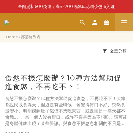
全館滿$1600免運；滿$2200送銀耳花潤茶包(6入組)
Home
/
部落格列表
文章分類
食慾不振怎麼辦？10種方法幫助促
進食慾，不再吃不下！
食慾不振怎麼辦？10種方法幫助促進食慾，不再吃不下！大家
都說民以食為天，但還是有些時候，會覺得胃口不好、突然食
量變小、明明感到肚子餓但不想吃東西，或反而是一整天都不
會餓……。當一個人沒有胃口，或許不僅是因為不想吃，還可能
是身體健康出現了某些警訊。與食慾不振息息相關的不只是日
常生活的品質，還可能會導致營養不良，最終引發健康危機。