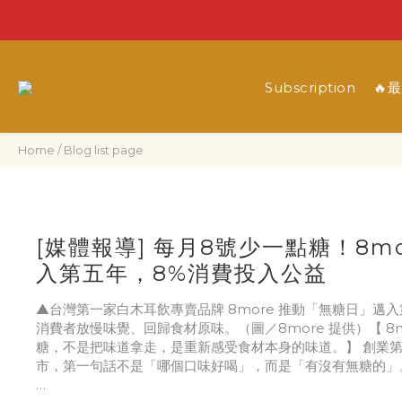
Subscription
🔥
Home
/
Blog list page
[媒體報導] 每月8號少一點糖！8mo
入第五年，8%消費投入公益
▲台灣第一家白木耳飲專賣品牌 8more 推動「無糖日」邁入
消費者放慢味覺、回歸食材原味。（圖／8more 提供）【 8m
糖，不是把味道拿走，是重新感受食材本身的味道。】 創業
市，第一句話不是「哪個口味好喝」，而是「有沒有無糖的」