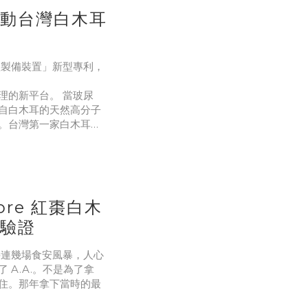
推動台灣白木耳
體製備裝置」新型專利，
理的新平台。 當玻尿
自白木耳的天然高分子
。台灣第一家白木耳飲
新型專利，專利公告號
e 表示，這項專利不只是單
re 紅棗白木
高驗證
灣接連幾場食安風暴，人心
A.A.。不是為了拿
住。那年拿下當時的最