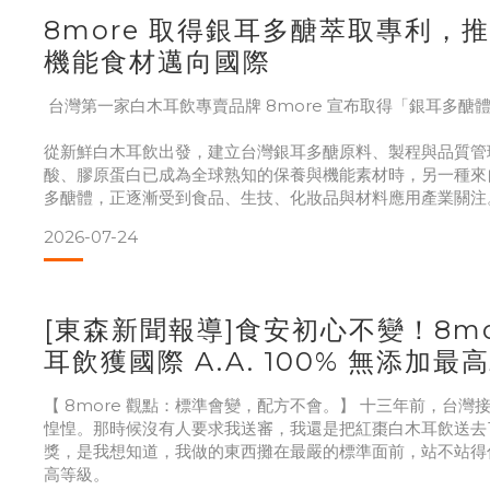
8more 取得銀耳多醣萃取專利，
8more 的白木耳飲，成分就是水、有機白木耳、紅
機能食材邁向國際
台灣第一家白木耳飲專賣品牌 8more 宣布取得「銀耳多醣
從新鮮白木耳飲出發，建立台灣銀耳多醣原料、製程與品質管
酸、膠原蛋白已成為全球熟知的保養與機能素材時，另一種來
多醣體，正逐漸受到食品、生技、化妝品與材料應用產業關注
專賣品牌 8more 宣布，正式取得「銀耳多醣體製備裝置」
2026-07-24
M681373，公開公告日期為 2026 年 3 月 21 日。8mor
一設備取得保護
[東森新聞報導]食安初心不變！8mo
耳飲獲國際 A.A. 100% 無添加最
【 8more 觀點：標準會變，配方不會。】 十三年前，台
惶惶。那時候沒有人要求我送審，我還是把紅棗白木耳飲送去了 
獎，是我想知道，我做的東西攤在最嚴的標準面前，站不站得
高等級。