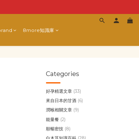
rand
8more知識庫
Categories
好孕精選文章
(33)
來自日本的甘酒
(6)
潤喉相關文章
(9)
能量餐
(2)
順暢密技
(8)
白木耳知識百科
(28)