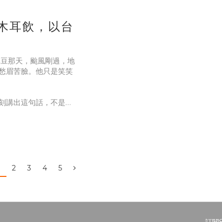
白木耳飲，以台
下麻豆那天，颱風剛過，地
愁眉苦臉。他只是笑笑
刻講出這句話，不是認
不一致，採收難度高，
低，對品牌來說採購進
，跟
1
2
3
4
5