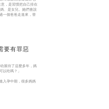
不在意，是習慣把自己排在
媽媽、是女兒。她們會說
過一個爸爸走進來，替
午一個外送便當解決，
不是逞強，是那句話講
需要有罪惡
在婦幼展待了這麼多年，媽
可以吃嗎？」
進入孕中期，很多媽媽
甜」。加工果糖跟天然
、少量分次吃，這三件