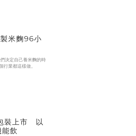
添加」這一關，要求把台灣
一瓶飲料送了進去。
這五樣。十三年前這
自製米麴96小
 我們決定自己養米麴的時
個行業都這樣做。
每隔幾小時手工翻拌，
批。中途超過 45
全新包裝上市 以
機能飲
甘酒快不了。96 小時