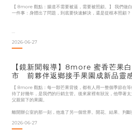
就是 96 小時，沒有捷徑，沒有替代方案。
【 8more 觀點：腸道不需要被逼，需要被照顧。】 我們
一件事：身體出了問題，到底要快速解決，還是從根本照顧？
8more 的白木耳用鮮的，十八道
市面上很多順暢產品，訴求就是「立刻有感」。但如果每次都
2026-06-27
就不會自己動了。長期依賴刺激性瀉劑，反而可能讓身體更難
【鏡新聞報導】8more 蜜香芒果
衡蔬暢不是這個邏輯。70 種天然蔬果酵素加上新鮮白木耳的
市 前夥伴返鄉接手果園成新品靈
腸道重新整理環境，讓身體有能力自己運作起來。慢一點，但
【 8more 觀點：每一顆芒果背後，都有人用一整個季節在等待
待了好幾年，是我們的行銷主管。後來家裡有狀況，他帶著太
我們把這件事叫做「非強迫式輕盈」。不急，讓腸道自己來。
父親留下的果園。
離開辦公室的那一刻，他進了另一個世界。開花、結果、判斷
從頭學。而且沒有標準答案，每一季氣候不同，只能靠觀察和
2026-06-27
他們找來有 45 年芒果種植經驗的呂玉瑞達人指導，一起整