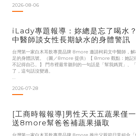
那個問題讓我停了一下。我們做白木耳，一直知道食材本身有
2026-08-06
以上，多醣體自然釋出，那個味道不需要再加什麼。但我沒想
事。
古人說「至味無味」，不是沒有味道，而是不需
iLady專題報導：妳總是忘了喝水？
中醫師談女性長期缺水的身體警訊
台灣第一家白木耳飲專賣品牌 8more 邀請柯莉文中醫師，
足的身體訊號。（圖／8more 提供）【 8more 觀點：她
不記得自己。】 門市裡最常聽到的一句話是「幫我媽買」、
了，這句話沒變過。
我後來才慢慢看懂，那不是客氣，是習慣。一個女人一天要顧
2026-07-28
排滿了別人，自己那一格永遠是空的。等到嘴唇乾了、聲音啞
沒喝過水。
我媽也是這樣。她會盯著全家人把湯喝完，自己那碗放到涼。
[工商時報報導]男性天天五蔬果僅
送8more幫爸爸補蔬果攝取
白木耳這件事，我做
台灣第一家白木耳飲專賣品牌 8more 推出父親節日常組合