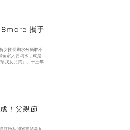
清甜，慢火熬四個小時
到，消費者也在找這件
8more 攜手
解析女性長期水分攝取不
記得全家人要喝水，就是
「幫我女兒買」。十三年
的事情太多，行事曆上
了，才想起來今天好像
一成！父親節
「銀耳燉梨潤喉膏隨身包