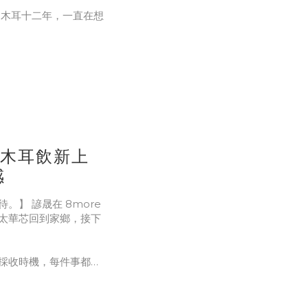
做白木耳十二年，一直在想
要靠外力逼，腸道慢慢
回到自己的節奏。
白木耳飲新上
膠質與膳食纖維，是想幫
感
是真的。
。】 諺晟在 8more
太華芯回到家鄉，接下
—
採收時機，每件事都要
紀錄慢慢摸出節奏。
理父親留下的果樹。那不