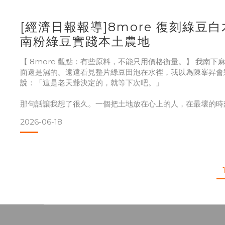
只是農務，是承接一個人一輩子的心意。
[經濟日報報導]8more 復刻綠豆
我們決定用他們的芒果做這支飲品，不是因為情分，是試
南粉綠豆實踐本土農地
【 8more 觀點：有些原料，不能只用價格衡量。】 我南
面還是濕的。遠遠看見整片綠豆田泡在水裡，我以為陳峯昇會
說：「這是老天爺決定的，就等下次吧。」
那句話讓我想了很久。一個把土地放在心上的人，在最壞的時
命，是真正的篤定。
2026-06-18
陳家的粉綠豆不用落葉劑。這個選擇在農村不容易，豆莢成熟
損耗大，每個環節都是成本。市場上進口綠豆品相漂亮、價格
口原料更划算。但我們試煮陳家的豆子之後，那個香氣和厚度