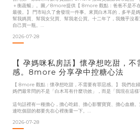
＋衡蔬暢」。圖／8more提供【 8more 觀點：爸爸不是
最後。】 門市站久了會發現一件事。來買白木耳的，多半是
幫我媽買、幫我女兒買、幫我老公買。十二年了，我幾乎沒看
自己買一瓶。
2026-07-28
我自己也是爸爸，我知道那是什麼感覺。一天開不完的會，中
下午再一杯咖啡撐著。有人問你身體還好嗎，你會說我沒事。
【 孕媽咪私房話】懷孕想吃甜，不
起來最快，講完就可
感。8more 分享孕中控糖心法
【 8more 觀點：懷孕想吃甜，不需要有罪惡感。】 我們
媽們最常問的不是「白木耳有什麼功效」，而是「我現在這樣
這句話裡有一種擔心，擔心吃錯、擔心影響寶寶、擔心血糖。
連吃個甜的都要先在心裡衡量一下。
2026-07-28
但我一直覺得，問題不是「能不能吃甜」，而是「吃的是什麼
的紅冰糖，對身體的意義不一樣。成分看得清楚、份量好掌控
事做到，甜食這件事其實沒有那麼可怕。