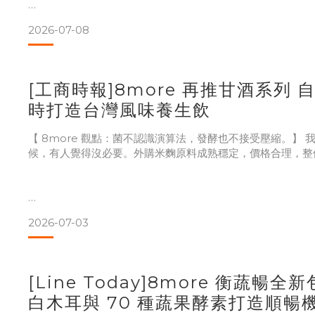
這次不一樣，是標準自己變嚴了。A.A. 新增了「100% 無
2026-07-08
FDA 列的每一項添加物都排除掉，一項都不能留。我又把同
配方我一個字都沒改。水、白木耳、紅棗、枸杞、紅冰糖，就
樣，今天還是這樣。
[工商時報]8more 再推甘酒系列 
時打造台灣風味養生飲
【 8more 觀點：菌不認識演算法，發酵也不接受壓縮。】
候，有人覺得沒必要。外購米麴原料成熟穩定，價格合理，整
但米麴自己養和外購，做出來的東西是不一樣的。四天四夜，
2026-07-03
控溫，守候，等那批白色菌絲長好，散出栗子香，才算完成這一
度，整批可能報廢。
[Line Today]8more 衡蔬暢
白木耳與 70 種蔬果酵素打造順暢
AI 時代什麼都在變快，行銷幾秒鐘出來，內容幾分鐘生成。但