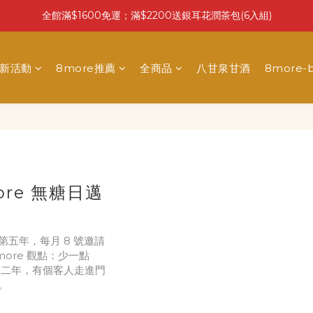
全館滿$1600免運；滿$2200送銀耳花潤茶包(6入組)
最新活動
8more推薦
全商品
八甘泉甘酒
8more-b
re 無糖日邁
第五年，每月 8 號邀請
ore 觀點：少一點
第二年，有個客人走進門
。