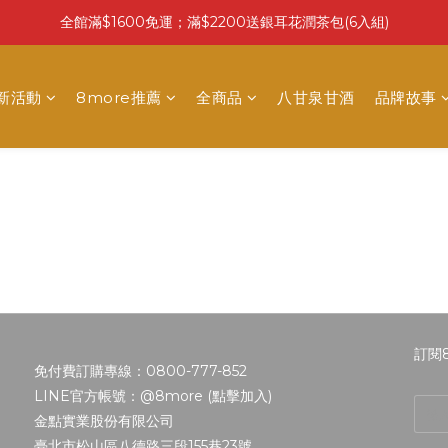
全館滿$1600免運；滿$2200送銀耳花潤茶包(6入組)
最新活動
8more推薦
全商品
八甘泉甘酒
品牌故事
訂閱
免付費訂購專線：0800-777-852
LINE官方帳號：@8more (
點擊加入
)
金點實業股份有限公司
臺北市松山區八德路三段155巷23號