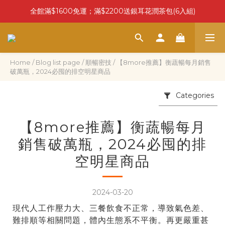
全館滿$1600免運；滿$2200送銀耳花潤茶包(6入組)
Home
/
Blog list page
/
順暢密技
/
【8more推薦】衡蔬暢每月銷售
破萬瓶，2024必囤的排空明星商品
Categories
【8more推薦】衡蔬暢每月
銷售破萬瓶，2024必囤的排
空明星商品
2024-03-20
現代人工作壓力大、三餐飲食不正常，導致氣色差、
難排順等相關問題，體內生態系不平衡。再更嚴重甚