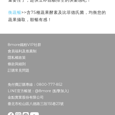
重要性了，趕快立即體驗排空的快樂感吧！
衡蔬暢
>>含75種蔬果酵素及比菲德氏菌，均衡您的
蔬果攝取，順暢有感！
8more鐵粉VIP社群
會員福利及推薦制
隱私權政策
條款與細則
訂購常見問題
免付費訂購專線：0800-777-852
LINE官方帳號：@8more (
點擊加入
)
金點實業股份有限公司
臺北市松山區八德路三段155巷23號