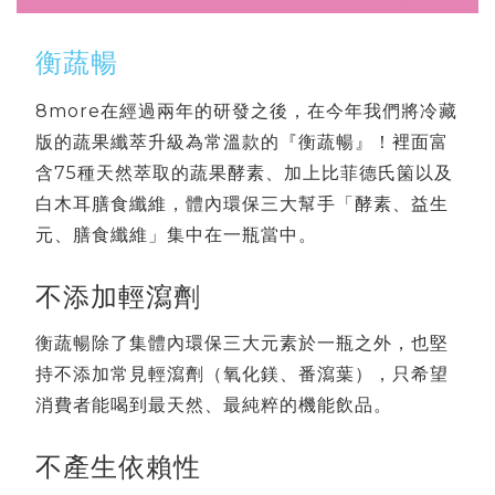
衡蔬暢
8more在經過兩年的研發之後，在今年我們將冷藏
版的蔬果纖萃升級為常溫款的『衡蔬暢』！裡面富
含75種天然萃取的蔬果酵素、加上比菲德氏箘以及
白木耳膳食纖維，體內環保三大幫手「酵素、益生
元、膳食纖維」集中在一瓶當中。
不添加輕瀉劑
衡蔬暢除了集體內環保三大元素於一瓶之外，也堅
持不添加常見輕瀉劑（氧化鎂、番瀉葉），只希望
消費者能喝到最天然、最純粹的機能飲品。
不產生依賴性