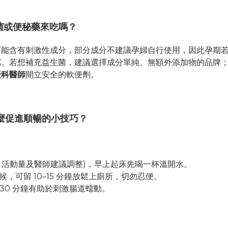
菌或便秘藥來吃嗎？
能含有刺激性成分，部分成分不建議孕婦自行使用，因此孕期
瀉。若想補充益生菌，建議選擇成分單純、無額外添加物的品牌
產科醫師
開立安全的軟便劑。
麼促進順暢的小技巧？
、活動量及醫師建議調整
)
，早上起床先喝一杯溫開水。
候，可留
10–15
分鐘放鬆上廁所，切勿忍便。
–30
分鐘有助於刺激腸道蠕動。