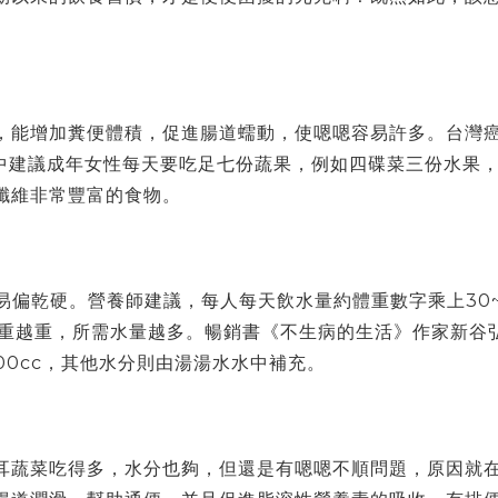
，能增加糞便體積，促進腸道蠕動，使嗯嗯容易許多。台灣
中建議成年女性每天要吃足七份蔬果，例如四碟菜三份水果
纖維非常豐富的食物。
易偏乾硬。
營養師建議，每人每天飲水量約體重數字乘上30~
重越重，所需水量越多。暢銷書《不生病的生活》作家新谷
00cc，其他水分則由湯湯水水中補充。
耳蔬菜吃得多，水分也夠，但
還是有嗯嗯不順問題，原因就