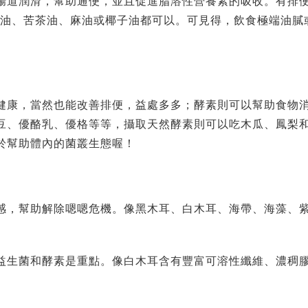
腸道潤滑，幫助通便，並且促進脂溶性營養素的吸收。有排
橄欖油、苦茶油、麻油或椰子油都可以。可見得，飲食極端油膩
健康，當然也能改善排便，益處多多；酵素則可以幫助食物
豆、優酪乳、優格等等，攝取天然酵素則可以吃木瓜、鳳梨
於幫助體內的菌叢生態喔！
感，幫助解除嗯嗯危機。像黑木耳、白木耳、海帶、海藻、
益生菌和酵素是重點。像白木耳含有豐富可溶性纖維、濃稠