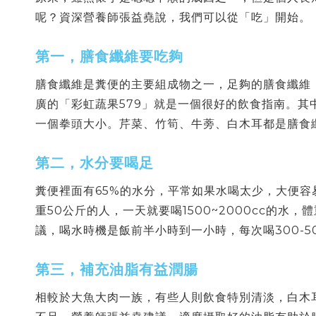
呢？資深營養師張益堯說，我們可以從「吃」開始。
第一，膳食纖維要吃夠
膳食纖維是糞便的主要組成物之一，足夠的膳食纖維
廣的
「彩虹蔬果579」就是一個很好的飲食指南
。其
一個拳頭大小。芹菜、竹筍、牛蒡、白木耳都是膳食
第二，水分要喝足
糞便裡面有65%的水分，平常如果水喝太少，大便容
重50公斤的人，一天就要喝1500~2000cc的
水，體
議，喝水時機是飯前半小時到一小時，每次喝300-5
第三，補充油脂有益潤腸
相較於大魚大肉一族，有些人則飲食特別清淡，白木