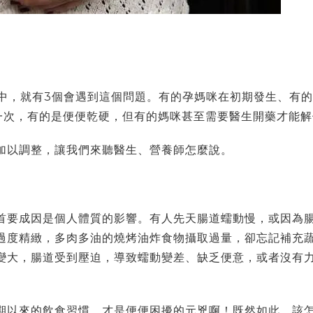
咪中，就有3個會遇到這個問題。有的孕媽咪在初期發生、有
便一次，有的是便便乾硬，但有的媽咪甚至需要醫生開藥才能解
加以調整，讓我們來聽醫生、營養師怎麼說。
首要成因是個人體質的影響。有人先天腸道蠕動慢，或因為
過度精緻，多肉多油的燒烤油炸食物攝取過量，卻忘記補充
變大，腸道受到壓迫，導致蠕動變差、缺乏便意，或者沒有
期以來的飲食習慣，才是便便困擾的元兇啊！
既然如此，該