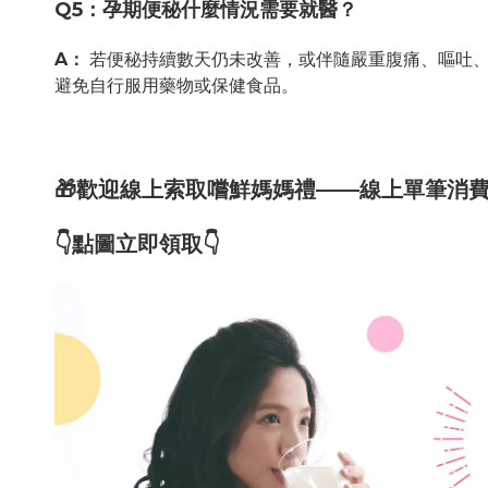
Q5
：孕期便秘什麼情況需要就醫？
A
：
若便秘持續數天仍未改善，或伴隨嚴重腹痛、嘔吐、
避免自行服用藥物或保健食品。
🎁歡迎線上索取嚐鮮媽媽禮——線上單筆消
👇點圖立即領取👇