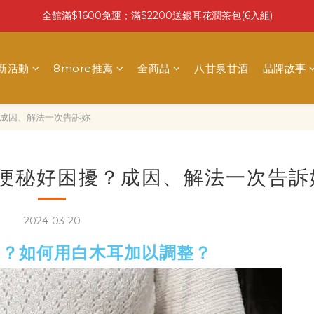
全館滿$1600免運；滿$2200送銀耳花潤茶包(6入組)
最新活動
8more推薦
全商品
八甘泉甘酒
品牌故事
？成因、解法一次告訴妳
間便秘好困擾？成因、解法一次告訴
2024-03-20
的？如何用白木耳加以調整？