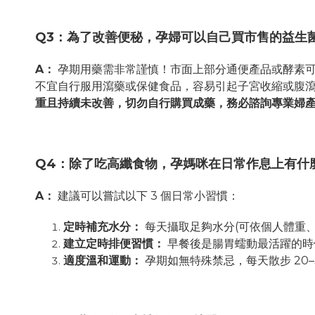
Q3
：為了改善便秘，孕婦可以自己買市售的益生
A
：
孕期用藥需非常謹慎！市面上部分通便產品或酵素可
不宜自行服用瀉藥或保健食品，容易引起子宮收縮或腹
重且持續未改善，切勿自行購買成藥，務必諮詢專業婦
Q4
：除了吃高纖食物，孕媽咪在日常作息上有什
A
：
建議可以嘗試以下
3
個日常小習慣：
定時補充水分：
每天攝取足夠水分
(
可依個人體重
建立定時排便習慣：
早餐後是腸胃蠕動最活躍的時
適度溫和運動：
孕期如無特殊禁忌，每天散步
20