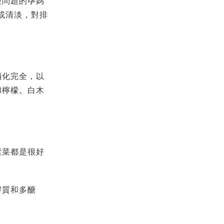
便問題的孕媽
或清淡，對排
消化完全，以
和檸檬。
白木
紫菜都是很好
膠質和多醣