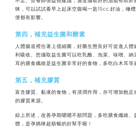
不足
。營養師張益堯建議，適度攝取好的油脂有助於
咪，可以試試看早上起床空腹喝一匙15cc.好油，
便都有影響。
第四，補充益生菌和酵素
人體腸道裡住著上億細菌，好菌生態良好可促進人體
利吸收。想攝取益生菌可以吃乳酪、泡菜、味噌、納
耳的膳食纖維是益生菌非常好的食物，多吃白木耳等
第五，補充膠質
富含膠質、黏液的食物，有清潤作用，亦可增加飽足
的膠質來源。
綜上所述，改善孕期嗯嗯不順問題，多吃膳食纖維、
體，是孕媽咪超順暢的好幫手喔！