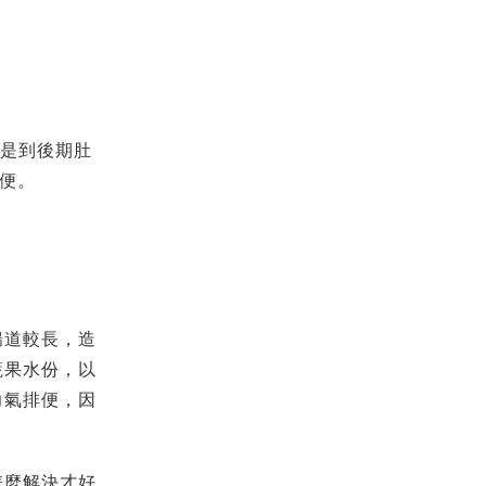
的是到後期肚
便。
腸道較長，造
蔬果水份，以
力氣排便，因
怎麼解決才好