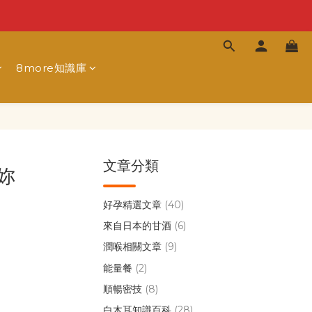
8more知識庫
文章分類
妳
好孕精選文章
(40)
來自日本的甘酒
(6)
潤喉相關文章
(9)
能量餐
(2)
順暢密技
(8)
白木耳知識百科
(28)