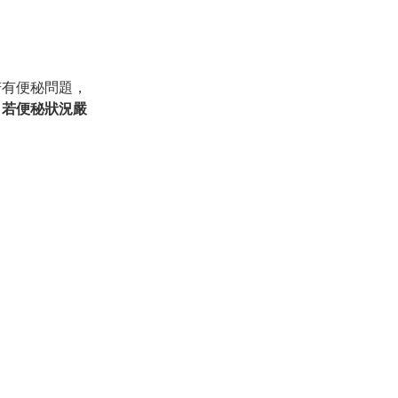
若有便秘問題，
；
若便秘狀況嚴