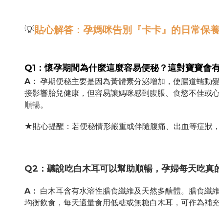
💡
貼心解答：孕媽咪告別『卡卡』的日常保養 
Q1
：懷孕期間為什麼這麼容易便秘？這對寶寶會
A
：
孕期便秘主要是因為黃體素分泌增加，使腸道蠕動變
接影響胎兒健康，但容易讓媽咪感到腹脹、食慾不佳或
順暢。
★貼心提醒：若便秘情形嚴重或伴隨腹痛、出血等症狀
Q2
：聽說吃白木耳可以幫助順暢，孕婦每天吃真
A
：
白木耳含有水溶性膳食纖維及天然多醣體。膳食纖維
均衡飲食，每天適量食用低糖或無糖白木耳，可作為補