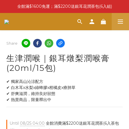
全館滿$1600免運；滿$2200送銀耳花潤茶包(6入組)
Share
生津潤喉｜銀耳燉梨潤喉膏
(20ml/15包)
✔ 獨家高山沁涼配方
✔ 白木耳x水梨x綠蜂膠x柑橘皮x療肺草
✔ 舒爽滋潤，維持良好狀態
✔ 熱賣商品，限量釋出中
Until
08/25 04:00
全館消費滿$2200送銀耳花潤茶(6入茶包