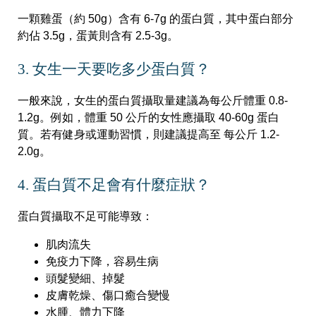
一顆雞蛋（約 50g）含有 6-7g 的蛋白質，其中蛋白部分
約佔 3.5g，蛋黃則含有 2.5-3g。
3. 女生一天要吃多少蛋白質？
一般來說，女生的蛋白質攝取量建議為每公斤體重 0.8-
1.2g。例如，體重 50 公斤的女性應攝取 40-60g 蛋白
質。若有健身或運動習慣，則建議提高至 每公斤 1.2-
2.0g。
4. 蛋白質不足會有什麼症狀？
蛋白質攝取不足可能導致：
肌肉流失
免疫力下降，容易生病
頭髮變細、掉髮
皮膚乾燥、傷口癒合變慢
水腫、體力下降