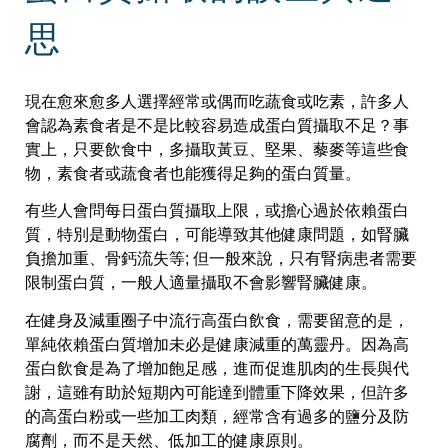
思
現在愈來愈多人選擇經常或偶而吃蔬食或吃素，許多人
會認為素食者是不是比較容易造成蛋白質攝取不足？事
實上，只要飲食中，多攝取黃豆、堅果、藜麥等這些食
物，素食者或蔬食者也能獲得足夠的蛋白質量。
有些人會問每日蛋白質攝取上限，或擔心過於依賴蛋白
質，特別是動物蛋白，可能導致其他健康問題，如腎臟
負擔加重、骨鈣流失等; 但一般來說，只有腎病患者需要
限制蛋白質，一般人適量攝取不會影響腎臟健康。
在健身及減重圈子中流行高蛋白飲食，需要留意的是，
單純依賴蛋白質增加未必是健康減重的萬靈丹。因為高
蛋白飲食是為了增加飽足感，進而促進肌肉的生長與代
謝，這雖有助於短期內可能達到體重下降效果，但許多
的高蛋白粉或一些加工肉類，經常含有過多的鹽分及防
腐劑，而不是天然、低加工的健康原則。