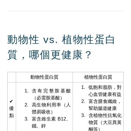
動物性 vs. 植物性蛋白
質，哪個更健康？
動物性蛋白質
植物性蛋白質
低飽和脂肪，對
含有完整胺基酸
心血管健康有益
（必需胺基酸）
✔
富含膳食纖維，
高生物利用率（人
優
幫助腸道健康
體易吸收）
點
含植物性抗氧化
富含維生素 B12、
物質（大豆異黃
鐵、鋅
酮等）