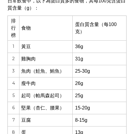
日常飲食中，以下為蛋白質多的食物，其每100克含蛋白
質含量（g）：
排
蛋白質含量（每100
行
食物
克）
榜
1
黃豆
36g
2
雞胸肉
31g
3
魚肉（鮭魚、鮪魚）
25-30g
4
瘦牛肉
26g
5
起司（帕馬森起司）
25g
6
堅果（杏仁、腰果）
15-20g
7
豆腐
8-15g
8
蛋
13g