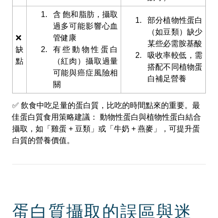
含 飽和脂肪，攝取
部分植物性蛋白
過多可能影響心血
（如豆類）缺少
❌
管健康
某些必需胺基酸
缺
有些動物性蛋白
吸收率較低，需
點
（紅肉）攝取過量
搭配不同植物蛋
可能與癌症風險相
白補足營養
關
✅
飲食中吃足量的蛋白質，比吃的時間點來的重要。
最
佳蛋白質食用策略建議： 動物性蛋白與植物性蛋白結合
攝取，如「雞蛋 + 豆類」或「牛奶 + 燕麥」，可提升蛋
白質的營養價值。
蛋白質攝取的誤區與迷