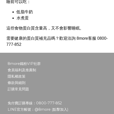
睡前可以吃：
低脂牛奶
水煮蛋
這些食物蛋白質含量高，又不會影響睡眠。
需要健康的蛋白質補充品嗎？歡迎洽詢 8more客服 0800-
777-852
8more鐵粉VIP社群
會員福利及推薦制
隱私權政策
條款與細則
訂購常見問題
免付費訂購專線：0800-777-852
LINE官方帳號：@8more (
點擊加入
)