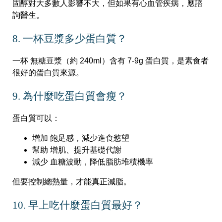
固醇對大多數人影響不大，但如果有心血管疾病，應諮
詢醫生。
8. 一杯豆漿多少蛋白質？
一杯 無糖豆漿（約 240ml）含有 7-9g 蛋白質，是素食者
很好的蛋白質來源。
9. 為什麼吃蛋白質會瘦？
蛋白質可以：
增加 飽足感，減少進食慾望
幫助 增肌、提升基礎代謝
減少 血糖波動，降低脂肪堆積機率
但要控制總熱量，才能真正減脂。
10. 早上吃什麼蛋白質最好？