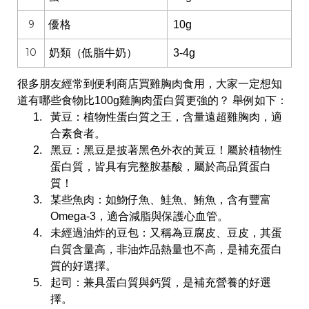
9
優格
10g
10
奶類（低脂牛奶）
3-4g
很多朋友經常到便利商店買雞胸肉食用，大家一定想知
道有哪些食物比100g雞胸肉蛋白質更強的？ 舉例如下：
黃豆：植物性蛋白質之王，含量遠超雞胸肉，適
合素食者。
黑豆：
黑豆是披著黑色外衣的黃豆！屬於植物性
蛋白質，皆具有完整胺基酸，屬於高品質蛋白
質！
某些魚肉：如魩仔魚、鮭魚、鮪魚，含有豐富
Omega-3，適合減脂與保護心血管。
未經過油炸的豆包：
又稱為豆腐皮、豆皮，其蛋
白質含量高，非油炸品熱量也不高，是補充蛋白
質的好選擇。
起司：兼具蛋白質與鈣質，是補充營養的好選
擇。