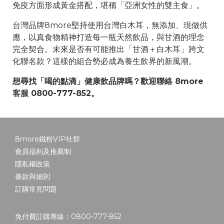
免疫方面形成黃金搭配，堪稱「亞洲女性的雙主食」。
台灣品牌8more堅持使用台灣白木耳，無添加、現做供
應，以真食物精神打造每一瓶天然飲品，與甘酒的理念
完全契合。未來是否有可能推出「甘酒＋白木耳」跨文
化聯名款？這樣的組合勢必成為養生飲界的新風潮。
想尋找「喝的點滴」健康飲品牌嗎？歡迎聯絡 8more
客服 0800-777-852。
8more鐵粉VIP社群
會員福利及推薦制
隱私權政策
條款與細則
訂購常見問題
免付費訂購專線：0800-777-852