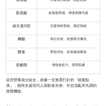
胺基酸
改善疲勞感、增進新陳代謝
維生素B群
支援神經系統、穩定情緒
麴酸
美白抗老、改善暗沉膚況
酵素
幫助消化、促進腸道吸收
多醣體
增強免疫力、潤澤肌膚
這些營養成分組合，就像一支無需打針的「能量點
滴」，隨時支援現代人因飲食失衡、作息混亂而失調的
身體機能。