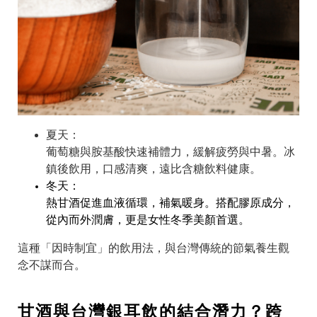
夏天：
葡萄糖與胺基酸快速補體力，緩解疲勞與中暑。冰
鎮後飲用，口感清爽，遠比含糖飲料健康。
冬天：
熱甘酒促進血液循環，補氣暖身。搭配膠原成分，
從內而外潤膚，更是女性冬季美顏首選。
這種「因時制宜」的飲用法，與台灣傳統的節氣養生觀
念不謀而合。
甘酒與台灣銀耳飲的結合潛力？跨