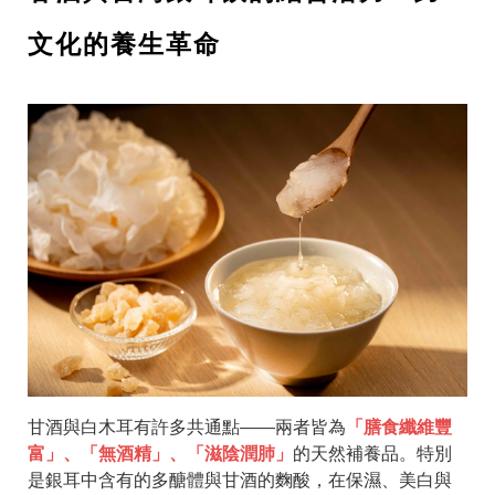
文化的養生革命
甘酒與白木耳有許多共通點——兩者皆為
「膳食纖維豐
富」、「無酒精」、「滋陰潤肺」
的天然補養品。特別
是銀耳中含有的多醣體與甘酒的麴酸，在保濕、美白與