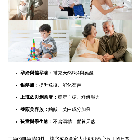
孕婦與備孕者
：
補充天然B群與葉酸
銀髮族
：提升免疫、消化友善
上班族與創業者
：
穩定血糖、紓解壓力
養顏美容族
：
麴酸、美白成分加乘
孩童與學生族
：
不含酒精，營養天然
甘酒的無酒精特性，讓它成為全家大小都能放心飲用的日常