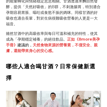
的能量轉化與情緒穩定息息相關。甘酒透過米麴自然發
酵，提供「天然好吸收」的B群，不刺激腸胃，特別適合
孕期容易胃脹、嘔吐或食慾不振的媽咪。同樣甘酒的好
吸收也適合長輩，對於生病很難吸收營養的人更是一大
福音。
雖然甘酒中的高吸收率與每日可溫和補充的特性，使其
成為「孕期穩定補養」的絕佳飲品。
正如《8more美孕
手冊》
建議的，
天然食物來源的營養素，不僅安全、親
膚，還能帶來身心的安心感。
哪些人適合喝甘酒？日常保健新選
擇