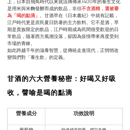
上，日本自飛鳥時代以來就流傳傳承1400年的養生文化
是用米與米麴發酵而成的飲品，非但
不含酒精，還被譽
為「喝的點滴」
。甘酒早在《日本書紀》中就有記載，
江戶時代更是庶民夏日防暑的主力飲料。它不是酒，早
期是貴族限定的飲品，江戶時期成為民間很受歡迎的日
常飲品，隨著西方風潮沒落，卻因為疫情帶來再度受到
市場的青睞。
如此跨越千年的滋養智慧，從傳統走進現代，正悄悄改
變我們對「養生飲」的定義。
甘酒的六大營養秘密：好喝又好吸
收，譬喻是喝的點滴
營養成分
功效說明
葡萄糖
快速補充能量、穩定血糖