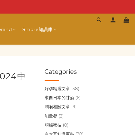
rand
8more知識庫
Categories
024中
好孕精選文章
(38)
來自日本的甘酒
(6)
潤喉相關文章
(9)
能量餐
(2)
順暢密技
(8)
白木耳知識百科
(28)