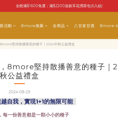
全館滿$1600免運；滿$2200送銀耳花潤茶包(6入組)
最新活動
8more推薦
全商品
八甘泉甘酒
8more-b
8more堅持散播善意的種子｜2024中秋公益禮盒
，8more堅持散播善意的種子｜2
秋公益禮盒
2024-08-29
越自我，實現1+1的無限可能
，每一份善意都是一顆小小的種子