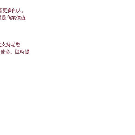
響更多的人。
僅是商業價值
從支持老憨
業使命。隨時提
。