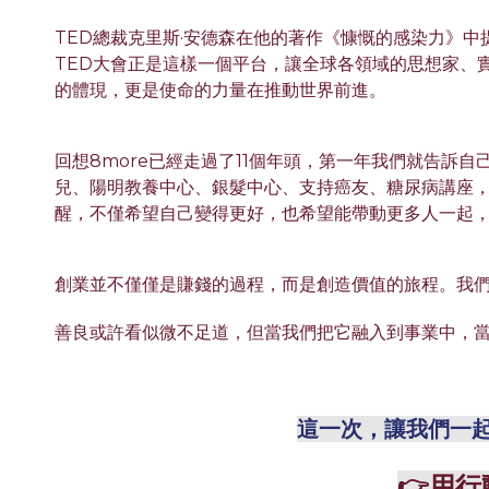
TED總裁克里斯·安德森在他的著作《慷慨的感染力》
TED大會正是這樣一個平台，讓全球各領域的思想家、
的體現，更是使命的力量在推動世界前進。
回想8more已經走過了11個年頭，第一年我們就告訴
兒、陽明教養中心、銀髮中心、支持癌友、糖尿病講座
醒，不僅希望自己變得更好，也希望能帶動更多人一起
創業並不僅僅是賺錢的過程，而是創造價值的旅程。我
善良或許看似微不足道，但當我們把它融入到事業中，
這一次，讓我們一
👉用