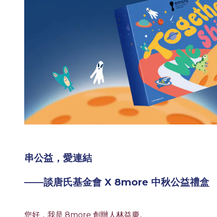
串公益，愛連結
——談唐氏基金會 X 8more 中秋公益禮盒
您好，我是 8more 創辦人林益慶。