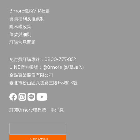
8more鐵粉VIP社群
會員福利及推薦制
隱私權政策
條款與細則
訂購常見問題
免付費訂購專線：0800-777-852
LINE官方帳號：@8more (
點擊加入
)
金點實業股份有限公司
臺北市松山區八德路三段155巷23號
訂閱8more獲得第一手消息