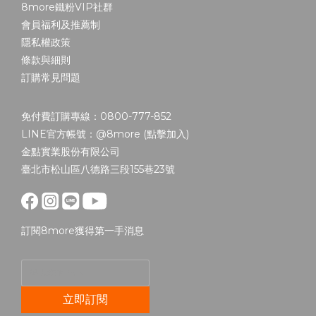
8more鐵粉VIP社群
會員福利及推薦制
隱私權政策
條款與細則
訂購常見問題
免付費訂購專線：0800-777-852
LINE官方帳號：@8more (
點擊加入
)
金點實業股份有限公司
臺北市松山區八德路三段155巷23號
訂閱8more獲得第一手消息
立即訂閱