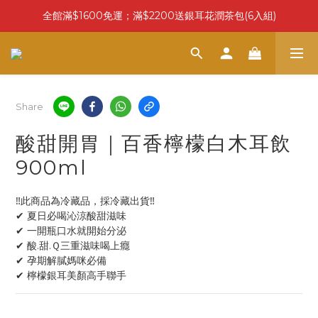
全館滿$1600免運；滿$2200送銀耳花潤茶包(6入組)
Share
酸甜開胃｜百香檸檬白木耳飲
900ml
‼此商品為冷藏品，採冷藏出貨‼
✔ 夏日必喝沁涼酸甜滋味
✔ 一開瓶口水就開始分泌
✔ 酸.甜.Ｑ三重滋味喝上癮
✔ 孕期解膩媽咪必備
✔ 檸檬銀耳美顏高手聯手