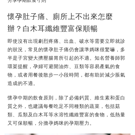
分享孕期飲食守則
懷孕肚子痛、廁所上不出來怎麼
辦？白木耳纖維豐富保順暢
即使沒有出現劇烈疼痛、出血、破水等需要立即就診
的狀況，常見的懷孕肚子痛仍會讓準媽咪很驚嚇，多
半是子宮變大擠壓腸胃所引起的不適。知名營養師郭
環棻提醒，孕婦可避開油炸、豆類等容易產氣的食
物，或者用餐後散步一小段時間，都有助於減少脹氣
造成的不適。
懷孕中期的飲食原則，除了必備鈣質、維生素和蛋白
質之外，也建議每餐吃足不同種類的蔬菜，包括菇
類、瓜類及白木耳等水溶性纖維豐富的食物，低熱量
又可保順暢，分擔孕媽咪的孕期壓力。