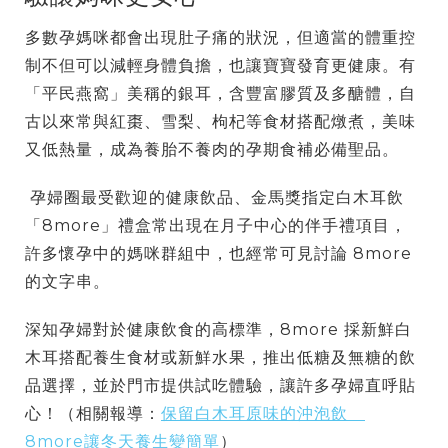
多數孕媽咪都會出現肚子痛的狀況，但適當的體重控
制不但可以減輕身體負擔，也讓寶寶發育更健康。有
「平民燕窩」美稱的銀耳，含豐富膠質及多醣體，自
古以來常與紅棗、雪梨、枸杞等食材搭配燉煮，美味
又低熱量，成為養胎不養肉的孕期食補必備聖品。
孕婦圈最受歡迎的健康飲品、金馬獎指定白木耳飲
「8more」禮盒常出現在月子中心的伴手禮項目，
許多懷孕中的媽咪群組中，也經常可見討論 8more
的文字串。
深知孕婦對於健康飲食的高標準，8more 採新鮮白
木耳搭配養生食材或新鮮水果，推出低糖及無糖的飲
品選擇，並於門市提供試吃體驗，讓許多孕婦直呼貼
心！（相關報導：
保留白木耳原味的沖泡飲
8more讓冬天養生變簡單
）