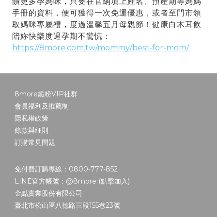
饋更多孕媽咪，只要在官網填上姓名、預產期等媽媽
手冊的資料，便可獲得一次免運優惠，或者至門市領
取媽咪專屬禮，度過溫馨五月母親節！健康白木耳飲
陪妳快樂度過孕期不驚慌：
https://8more.com.tw/mommy/best-for-mom/
8more鐵粉VIP社群
會員福利及推薦制
隱私權政策
條款與細則
訂購常見問題
免付費訂購專線：0800-777-852
LINE官方帳號：@8more (
點擊加入
)
金點實業股份有限公司
臺北市松山區八德路三段155巷23號