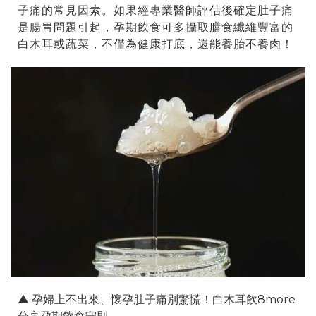
子痛的常見因素。如果經專業醫師評估後確定肚子痛
是腸胃問題引起，孕期飲食可多攝取膳食纖維豐富的
白木耳或蔬菜，不僅為健康打底，還能養胎不養肉！
▲ 孕婦上不出來、懷孕肚子痛別驚慌！白木耳飲8more