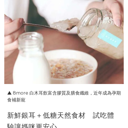
▲ 8more 白木耳飲富含膠質及膳食纖維，近年成為孕期
食補新寵
新鮮銀耳＋低糖天然食材 試吃體
驗讓媽咪更安心