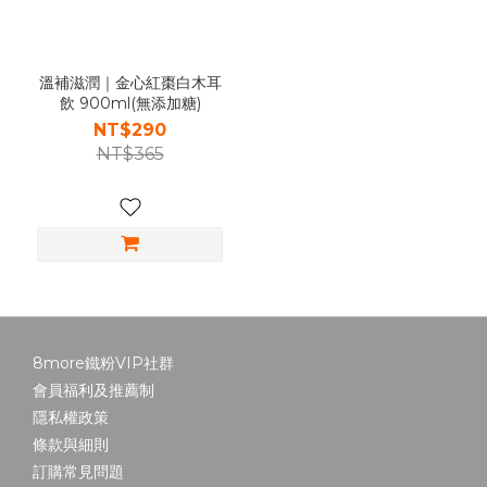
溫補滋潤｜金心紅棗白木耳
飲 900ml(無添加糖)
NT$290
NT$365
8more鐵粉VIP社群
會員福利及推薦制
隱私權政策
條款與細則
訂購常見問題