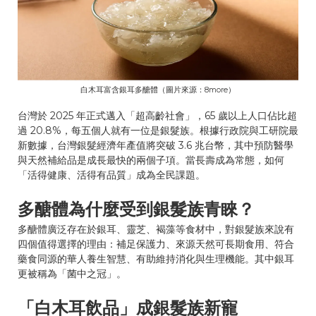
白木耳富含銀耳多醣體（圖片來源：8more）
台灣於 2025 年正式邁入「超高齡社會」，65 歲以上人口佔比超
過 20.8%，每五個人就有一位是銀髮族。根據行政院與工研院最
新數據，台灣銀髮經濟年產值將突破 3.6 兆台幣，其中預防醫學
與天然補給品是成長最快的兩個子項。當長壽成為常態，如何
「活得健康、活得有品質」成為全民課題。
多醣體為什麼受到銀髮族青睞？
多醣體廣泛存在於銀耳、靈芝、褐藻等食材中，對銀髮族來說有
四個值得選擇的理由：補足保護力、來源天然可長期食用、符合
藥食同源的華人養生智慧、有助維持消化與生理機能。其中銀耳
更被稱為「菌中之冠」。
「白木耳飲品」成銀髮族新寵