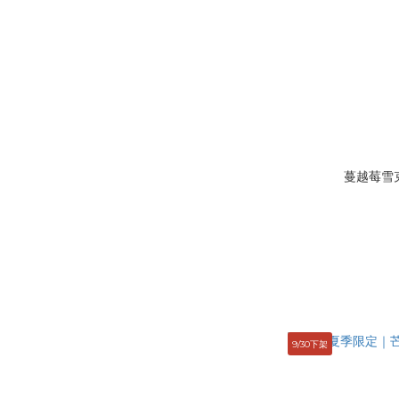
蔓越莓雪克
9/30下架