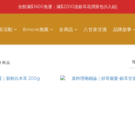
全館滿$1600免運；滿$2200送銀耳花潤茶包(6入組)
最新活動
8more推薦
全商品
八甘泉甘酒
品牌故事
 件商品