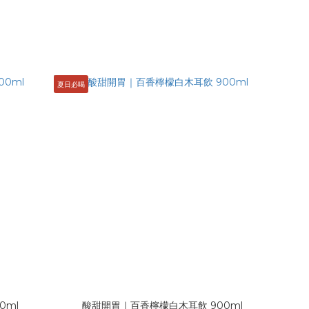
夏日必喝
0ml
酸甜開胃｜百香檸檬白木耳飲 900ml